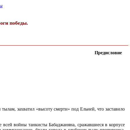
ы
оги победы.
Предисловие
 тылам, захватил «высоту смерти» под Ельней, что заставило
ие всей войны танкисты Бабаджаняна, сражавшиеся в корпусе
 коммуникации, брали города в глубоком тылу противника.