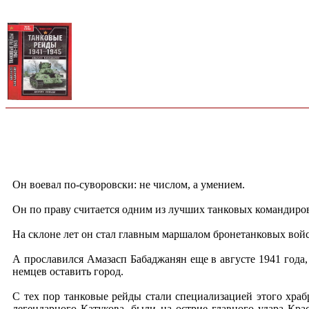
Он воевал по-суворовски: не числом, а умением.
Он по праву считается одним из лучших танковых командиро
На склоне лет он стал главным маршалом бронетанковых войс
А прославился Амазасп Бабаджанян еще в августе 1941 года,
немцев оставить город.
С тех пор танковые рейды стали специализацией этого храб
легендарного Катукова, были на острие главного удара К