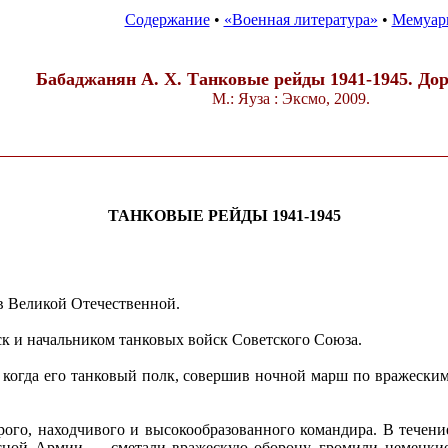
Содержание
•
«Военная литература»
•
Мемуар
Бабаджанян А. X. Танковые рейды 1941-1945. Дор
М.: Яуза : Эксмо, 2009.
ТАНКОВЫЕ РЕЙДЫ 1941-1945
в Великой Отечественной.
к и начальником танковых войск Советского Союза.
 когда его танковый полк, совершив ночной марш по вражеским
рого, находчивого и высокообразованного командира. В течен
расной Армии — сметали вражескую оборону, громили немецкие