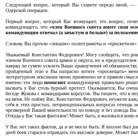
Следующий вопрос, который Вы ставите передо мной, — 
Одерской операции.
Первый вопрос, который Вас возмущает, это вопрос, поч
командующего, что
«член Военного совета имеет свои ос
командующим отвечал (а зачастую и больше) за положение
Словом, Вы прочли «лекцию» политграмоты и «просветили» м
Уважаемый Константин Федорович! Могу сообщить, что ровн
членом Военного совета армии и округа, но и председателем э
навряд ли сумею усвоить Ваши нравоучения об обязанностях ч
пройденный этап и Вы напрасно хотите «просвещать» меня
литературном лексиконе мною применено не в прямом смысле
именно эти люди
помогают
командующему правильно решить 
вызвать у Вас столь бурный протест. Оказывается, Вы очен
беседе Жукова с командирами корпусов. Вы пишете, что я не
на меня. Не пойму Вас, Константин Федорович, неужели каж
себя в этих простых, непринципиальных вопросах отнюдь не
чрезмерной Вашей мнительности по поводу и без повода Вы б
Откуда у Вас такая фантазия? Может быть, я жаловался кому-
У Вас нет таких фактов, да и не могло быть. Я вполне был д
дней боев старался оправдать это высокое доверие. Может быт