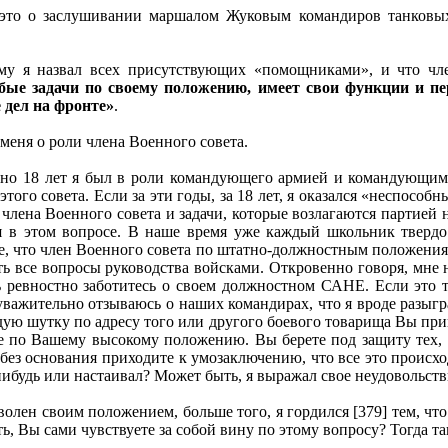
это о заслушивании маршалом Жуковым командиров танковых
ему я назвал всех присутствующих «помощниками», и что ч
обые задачи по своему положению, имеет свои функции и п
 дел на фронте»
.
еня о роли члена Военного совета.
о 18 лет я был в роли командующего армией и командующим в
того совета. Если за эти годы, за 18 лет, я оказался «неспосо
лена Военного совета и задачи, которые возлагаются партией н
 в этом вопросе. В наше время уже каждый школьник твердо
, что член Военного совета по штатно-должностным положения
все вопросы руководства войсками. Откровенно говоря, мне н
ь ревностно заботитесь о своем должностном САНЕ. Если это 
уважительно отзываюсь о наших командирах, что я вроде разыг
дую шутку по адресу того или другого боевого товарища Вы при
 по Вашему высокому положению. Вы берете под защиту тех, кт
ез основания приходите к умозаключению, что все это происход
нибудь или настаивал? Может быть, я выражал свое неудовольств
оволен своим положением, больше того, я гордился [379] тем, ч
ь, Вы сами чувствуете за собой вину по этому вопросу? Тогда та