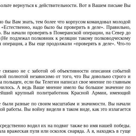
вольте вернуться к действительности. Вот в Вашем письме Вы
ло бы Вам знать, тем более что корпусом командовал молодой
 «Естественно, надо было бы проверить в деле». Правильно,
о. Вы начали проверять в Померанской операции, на Север до
. (Не подлежал полковник к реляции такому полководческому
 операция, а Вы еще продолжали «проверять в деле». Что-то
ье связано не с заботой об объективности описания событий
ной полнотой независимо от того, что Вы довольно строго и
ма польщен, если бы Телегин написал свое мнение по главным
училось. А ведь Ваше мнение имело бы большое значение по
арейший крупный политработник Красной Армии, имеющий
 были разные по своим масштабам и значимости. Вы начали
 работы. Вы войну видели в таком виде, как это излагается
средственно водил их на подвиг также во имя нашей победы.
а вражеская пуля или осколок снаряда. А я, находясь в гуще