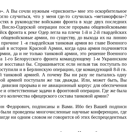
ого». А Вы сочли нужным «присвоить» мне это оскорбительное
гло случиться, что у меня где-то случилась «метаморфоза»?
стях в руководстве войсками фронта в ходе двух последних
риод Висло-Одерской операции после прорыва общевойсковыми
к фронта к реке Одер легла на плечи 1-й и 2-й гвардейских
 общевойсковые армии, по существу, до выхода их на линию
 причине 1 -я гвардейская танковая армия во главе Военного
чай в истории Красной Армии, когда одна армия подчиняется
мии, да и не только танковой армии, это решение Военного
та 1-го Белорусского фронта командующему 1-м Украинским
е восставал бы. Спрашивается: если нельзя так поступать по
оступили и в Берлинскую операцию, где командующий 8-й гв.
ой танковой армией. А почему Вы ни разу не пытались одну
вой армией поступали же так дважды. Или, может быть, Вы
я дивизия прорыва и не авиационный корпус для обеспечения
ие и ответственные задачи в фронтовой операции. Где же была
ого количества офицерского состава танковой армии?
тин Федорович, подписаны и Вами. Ибо без Вашей подписи
ет были проведены многочисленные научные конференции, где
нигде ни одним словом не говорится об этих беспрецедентных