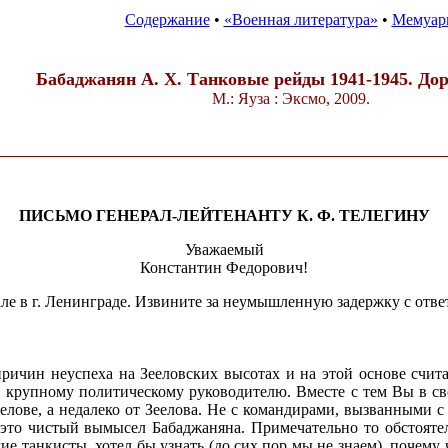
Содержание
•
«Военная литература»
•
Мемуар
Бабаджанян А. X. Танковые рейды 1941-1945. Дор
М.: Яуза : Эксмо, 2009.
ПИСЬМО ГЕНЕРАЛ-ЛЕЙТЕНАНТУ К. Ф. ТЕЛЕГИНУ
Уважаемый
Константин Федорович!
ле в г. Ленинграде. Извините за неумышленную задержку с отве
ричин неуспеха на Зееловских высотах и на этой основе считае
крупному политическому руководителю. Вместе с тем Вы в сво
 Зеелове, а недалеко от Зеелова. Не с командирами, вызванными
е это чистый вымысел Бабаджаняна. Примечательно то обстояте
гие танкисты, хотел бы узнать (до сих пор мы не знаем), почем