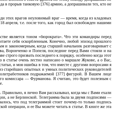
да в прорыв танковую [376] армию, а допрашивали тех, кто не
еди этих врагов неуловимый враг — время, когда из кладовых
18 апреля, т.е. после того, как город был освобожден нашими
стве является тоном «бюрократа». Что эти командиры перед
читаете себя оскорбленным. Конечно, любой эпизод прошлого
ым и закономерным, когда старший начальник разговаривает с
ва, Воронченко и Попеля, последние перед Вами стояли и на
е строго призвать последнего к порядку, особенно когда этот
о в статье очень лестно написано о маршале Жукове, а о Вас,
статьи, и моя ошибка в том, что вместе с другими вопросами я
н из старейших опытных и умных политических руководителей
 политработников подражаемой [377] фигурой. В Вашем лице
го комиссара — Фурманова. Я считаю, это будет полезным с
е.
. Правильно, я лично Вам рассказывал, когда мы с Вами ехали
ции, а не Берлинской. Телеграмма была за двумя подписями —
алось, что под телеграммой стоит почему-то только подпись
й операции, и ее Вы можете читать в статье. В книге же эта