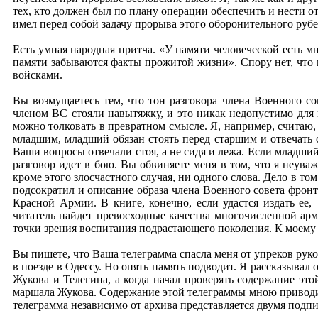
тех, кто должен был по плану операции обеспечить и нести о
имел перед собой задачу прорыва этого оборонительного руб
Есть умная народная притча. «У памяти человеческой есть м
памяти забываются факты прожитой жизни». Спору нет, что кт
войсками.
Вы возмущаетесь тем, что тон разговора члена Военного с
членом ВС стояли навытяжку, и это никак недопустимо для 
можно толковать в превратном смысле. Я, например, считаю,
младшим, младший обязан стоять перед старшим и отвечать 
Ваши вопросы отвечали стоя, а не сидя и лежа. Если младший
разговор идет в бою. Вы обвиняете меня в том, что я неуваж
кроме этого злосчастного случая, ни одного слова. Дело в то
подсократил и описание образа члена Военного совета фрон
Красной Армии. В книге, конечно, если удастся издать ее
читатель найдет превосходные качества многочисленной ар
точки зрения воспитания подрастающего поколения. К моему с
Вы пишете, что Ваша телеграмма спасла меня от упреков руко
в поезде в Одессу. Но опять память подводит. Я рассказыва
Жукова и Телегина, а когда начал проверять содержание эт
маршала Жукова. Содержание этой телеграммы мною приводитс
телеграмма независимо от архива представляется двумя подпис