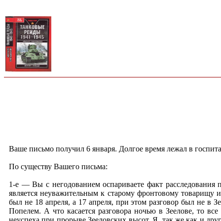
Ваше письмо получил 6 января. Долгое время лежал в госпита
По существу Вашего письма:
1-е — Вы с негодованием оспариваете факт расследования п
является неуважительным к старому фронтовому товарищу и 
был не 18 апреля, а 17 апреля, при этом разговор был не в
Попелем. А что касается разговора ночью в Зеелове, то вс
неуспеха при прорыве Зееловских высот. Я, так же как и дру