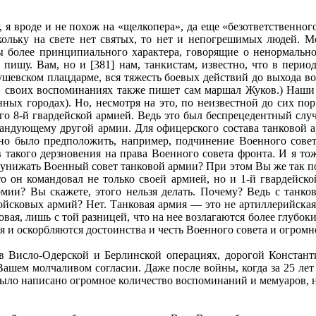
, я вроде и не похож на «щелкопера», да еще «безответственн
ольку на свете нет святых, то нет и непогрешимых людей. Мо
ры более принципиального характера, говорящие о ненормально
не пишу. Вам, но и [381] нам, танкистам, известно, что в пе
евском плацдарме, вся тяжесть боевых действий до выхода войс
в своих воспоминаниях также пишет сам маршал Жуков.) Наши
нных городах). Но, несмотря на это, по неизвестной до сих пор
о 8-й гвардейской армией. Ведь это был беспрецедентный слу
андующему другой армии. Для офицерского состава танковой ар
жно было предположить, например, подчинение Военного сове
 такого дерзновения на права Военного совета фронта. И я тож
унижать Военный совет танковой армии? При этом Вы же так п
о он командовал не только своей армией, но и 1-й гвардейск
ии? Вы скажете, этого нельзя делать. Почему? Ведь с танко
войсковых армий? Нет. Танковая армия — это не артиллерийска
овая, лишь с той разницей, что на нее возлагаются более глубок
я и оскорбляются достоинства и честь Военного совета и огромн
 в Висло-Одерской и Берлинской операциях, дорогой Констан
Вашем молчаливом согласии. Даже после войны, когда за 25 л
было написано огромное количество воспоминаний и мемуаров, 