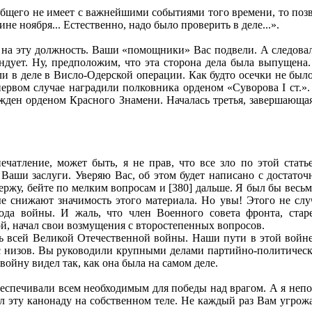
общего не имеет с важнейшими событиями того времени, то поз
е ноября... Естественно, надо было проверить в деле...».
н на эту должность. Ваши «помощники» Вас подвели. А следова
андует. Ну, предположим, что эта сторона дела была выпущена.
ли в деле в Висло-Одерской операции. Как будто осечки не был
первом случае наградили полковника орденом «Суворова I ст.»
ажден орденом Красного Знамени. Началась третья, завершающая
ечатление, может быть, я не прав, что все зло по этой стат
Ваши заслуги. Уверяю Вас, об этом будет написано с достаточ
ержу, бейте по мелким вопросам и [380] дальше. Я был бы весь
рые снижают значимость этого материала. Но увы! Этого не сл
ода войны. И жаль, что член Военного совета фронта, ст
й, начал свои возмущения с второстепенных вопросов.
всей Великой Отечественной войны. Наши пути в этой войне
с низов. Вы руководили крупными делами партийно-политической
ойну видел так, как она была на самом деле.
еспечивали всем необходимым для победы над врагом. А я непо
эту канонаду на собственном теле. Не каждый раз Вам угрожал