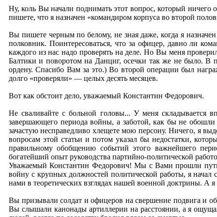
Ну, коль Вы начали поднимать этот вопрос, который ничего 
пишете, что я назначен «командиром корпуса во второй половин
Вы пишете черным по белому, не зная даже, когда я назначе
полковник. Поинтересоваться, что за офицер, давно ли ком
каждого из нас надо проверять на деле. Но Вы меня провери
Балтики и поворотом на Данциг, осечки так же не было. В 
ордену. Спасибо Вам за это.) Во второй операции был нагр
долго «проверяли» — целых десять месяцев.
Вот как обстоит дело, уважаемый Константин Федорович.
Не сваливайте с больной головы... У меня складывается вп
завершающего периода войны, а заботой, как бы не обошли 
зачастую несправедливо хлещете мою персону. Ничего, я выд
вопросам этой статьи и потом указал бы недостатки, кото
правильному обобщению событий этого важнейшего пери
богатейший опыт руководства партийно-политической работо
Уважаемый Константин Федорович! Мы с Вами прошли путь 
войну с крупных должностей политической работы, я начал 
нами в теоретических взглядах нашей военной доктрины. А я в
Вы призывали солдат и офицеров на свершение подвига и об
Вы слышали канонады артиллерии на расстоянии, а я ощущал 