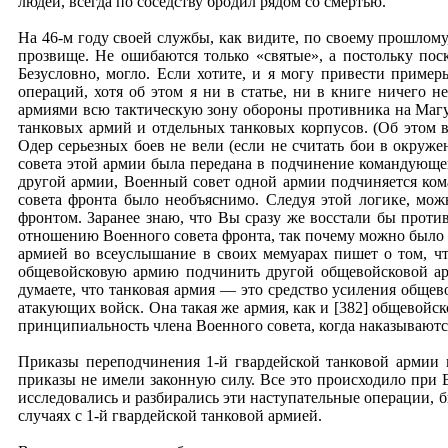
людей, всегда по соседству бродил рядом со смертью.
На 46-м году своей службы, как видите, по своему прошлому
прозвище. Не ошибаются только «святые», а постольку поск
Безусловно, могло. Если хотите, и я могу привести приме
операций, хотя об этом я ни в статье, ни в книге ничего 
армиями всю тактическую зону обороны противника на Магуш
танковых армий и отдельных танковых корпусов. (Об этом 
Одер серьезных боев не вели (если не считать бои в окруже
совета этой армии была передана в подчинение командующег
другой армии, Военный совет одной армии подчиняется ком
совета фронта было необъяснимо. Следуя этой логике, мо
фронтом. Заранее знаю, что Вы сразу же восстали бы против
отношению Военного совета фронта, так почему можно было 
армией во всеуслышание в своих мемуарах пишет о том, чт
общевойсковую армию подчинить другой общевойсковой арм
думаете, что танковая армия — это средство усиления обще
атакующих войск. Она такая же армия, как и [382] общевойск
принципиальность члена Военного совета, когда наказываютс
Приказы переподчинения 1-й гвардейской танковой армии
приказы не имели законную силу. Все это происходило при 
исследовались и разбирались эти наступательные операции, 
случаях с 1-й гвардейской танковой армией.