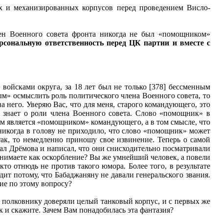
 и механизированных корпусов перед проведением Висло-
лен Военного совета фронта никогда не был «помощником»
ерсональную ответственность перед ЦК партии и вместе с
ойсками округа, за 18 лет был не только [378] бессменным
бным» осмыслить роль политического члена Военного совета, то
а него. Уверяю Вас, что для меня, старого командующего, это
 знает о роли члена Военного совета. Слово «помощник» в
м является «помощником» командующего, а в том смысле, что
икогда в голову не приходило, что слово «помощник» может
так, то немедленно приношу свое извинение. Теперь о самой
рал Дрёмова и написал, что они снисходительно посматривали
нимаете как оскорбление? Вы же умнейший человек, а повели
о отнюдь не против такого юмора. Более того, в результате
ит потому, что Бабаджаняну не давали генеральского звания.
ие по этому вопросу?
то полковнику доверяли целый танковый корпус, и с первых же
к и скажите. Зачем Вам понадобилась эта фантазия?