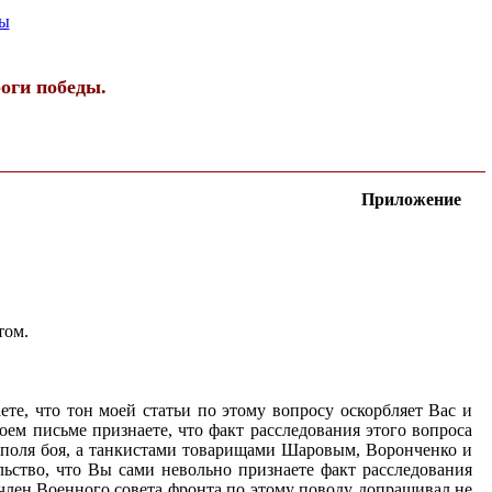
ы
оги победы.
Приложение
том.
те, что тон моей статьи по этому вопросу оскорбляет Вас и
ем письме признаете, что факт расследования этого вопроса
 с поля боя, а танкистами товарищами Шаровым, Воронченко и
льство, что Вы сами невольно признаете факт расследования
у член Военного совета фронта по этому поводу допрашивал не