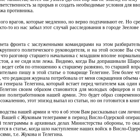
тветственность за прорыв и создать необходимые условия для вво
ежа противника.
ного врагов, которые медленно, но верно подтачивают ее. Но ср
о-то из нас забыл этот случай расследования в городе Зеелове 
овета фронта с заслуженными командирами на этом разбиратель
крупного политического руководителя, и на этой основе Вы с
 что разговор старшего начальника с младшим вполне нормальн
стоя, а не сидя или лежа. Видимо, когда Вы допрашивали Шаро
 ведет себя по отношению к старшему развязно, то старший вправ
ительно пишу в этой статье о товарище Телегине. Тем более чт
м, что редакция журнала потребовала от меня сокращения объема 
та генерала Телегина, который встает перед читателем как оди
, Телегин своим образом становится для молодых офицеров и
мии политработников нашей армии. Это будет образ современно
ожалению, этот эпизод выпал из статьи, но он готовится в книг
водства нашей армии и что я об этом Вам рассказывал сам лично
л о Вашей с Жуковым телеграмме в период Висло-Одерской опера
ой телеграммы в архивных делах Министерства обороны, то оказ
я в статье, когда шло наступление наших войск в Висло-Одерско
ями, т.е. Жукова и Телегина.