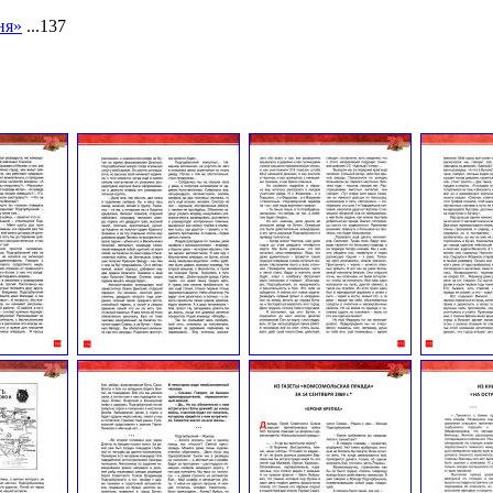
ня»
...137