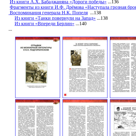
Из книги А.Х. Бабаджаняна «Дороги победы»
...136
Фрагменты из книги И.Ф. Дрёмова «Наступала грозная бро
Воспоминания генерала Н.К. Попеля
...138
Из книги «Танки повернули на Запад»
...138
Из книги «Впереди Берлин»
...140
...