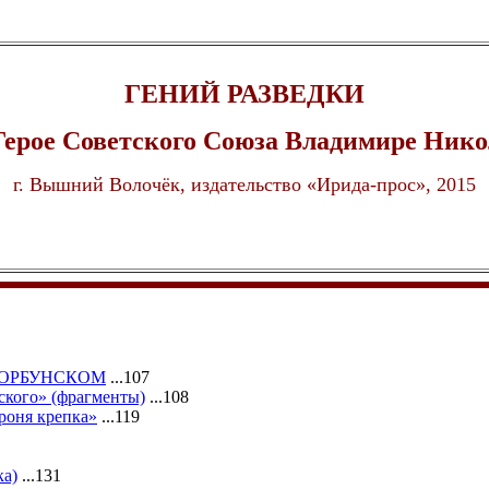
ГЕНИЙ РАЗВЕДКИ
Герое Советского Союза Владимире Ник
г. Вышний Волочёк, издательство «Ирида-прос», 2015
ГОРБУНСКОМ
...107
ского» (фрагменты)
...108
Броня крепка»
...119
ка)
...131