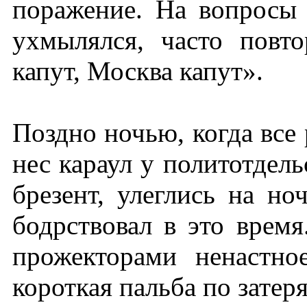
поражение. На вопросы 
ухмылялся, часто повт
капут, Москва капут».
Поздно ночью, когда все 
нес караул у политотдел
брезент, улеглись на н
бодрствовал в это врем
прожекторами ненастно
короткая пальба по затер