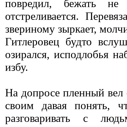
повредил, бежать н
отстреливается. Перевя
звериному зыркает, молчи
Гитлеровец будто вслу
озирался, исподлобья на
избу.
На допросе пленный вел 
своим давая понять, ч
разговаривать с люд