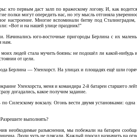
ры: кто первым даст залп по вражескому логову. И, как водит
ие полки могут опередить нас, но эту мысль отгоняла увереннос
чное настроение. Многие вспоминали битву под Сталинградом,
ли: «Вот и на нашей улице праздник!"
лки. Начинались юго-восточные пригороды Берлина с их мален
я нам.
 моих людей стала мучить боязнь: не подошёл ли какой-нибудь 
стоянии от цели.
орода Берлина — Уленхорст. На улицах и площадях ещё шли гор
 окраине Уленхорста, меня и командира 2-й батареи старшего ле
разу догадались, какое получим задание.
по Силезскому вокзалу. Огонь вести двумя установками: одна 
 Разрешите выполнять?
чив необходимые разъяснения, мы побежали на батареи сообщит
анична. Люди чуть не плясали. Каждый просил назначить на ог