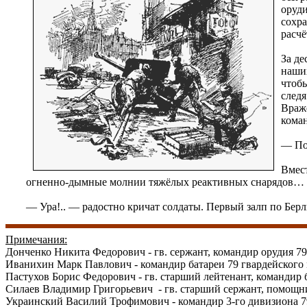
оруд
сохра
расчё
За де
наши
чтоб
след
Враж
коман
— По
Вмес
огненно-дымные молнии тяжёлых реактивных снарядов…
— Ура!.. — радостно кричат солдаты. Первый залп по Берл
Примечания:
Донченко Никита Федорович - гв. сержант, командир орудия 7
Иванихин Марк Павлович - командир батареи 79 гвардейского
Пастухов Борис Федорович - гв. старший лейтенант, командир
Силаев Владимир Григорьевич - гв. старший сержант, помощни
Украинский Василий Трофимович - командир 3-го дивизиона 7