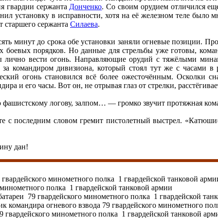
ия гвардии сержанта
Донченко
. Со своим орудием отличился еще
нил установку в исправности, хотя на её железном теле было 
т старшего сержанта
Силаева
.
сять минут до срока обе установки заняли огневые позиции. П
х боевых порядков. Но данные для стрельбы уже готовы, коман
ы лично вести огонь. Направляющие орудий с тяжёлыми минами
я за командиром дивизиона, который стоял тут же с часами 
еский огонь становился всё более ожесточённым. Осколки сна
дира и его часы. Вот он, не отрывая глаз от стрелки, расстёгивае
 фашистскому логову, залпом… — громко звучит протяжная кома
те с последним словом гремит пистолетный выстрел. «Катюши» 
ину дан!
9 гвардейского минометного полка 1 гвардейской танковой арми
 минометного полка 1 гвардейской танковой армии
 батареи 79 гвардейского минометного полка 1 гвардейской тан
к командира огневого взвода 79 гвардейского минометного пол
9 гвардейского минометного полка 1 гвардейской танковой арм