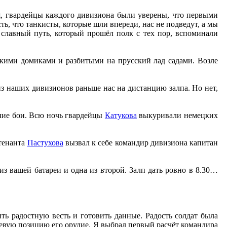
ся, гвардейцы каждого дивизиона были уверены, что первыми
ть, что танкисты, которые шли впереди, нас не подведут, а мы
 славный путь, который прошёл полк с тех пор, вспоминали
ькими домиками и разбитыми на прусский лад садами. Возле
из наших дивизионов раньше нас на дистанцию залпа. Но нет,
ячие бои. Всю ночь гвардейцы
Катукова
выкуривали немецких
йтенанта
Пастухова
вызвал к себе командир дивизиона капитан
из вашей батареи и одна из второй. Залп дать ровно в 8.30…
ь радостную весть и готовить данные. Радость солдат была
невую позицию его орудие. Я выбрал первый расчёт командира