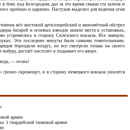
 в боях под Белгородом, дал за это время свыше ста залпов и
много пробоин и царапин. Пастухов выделил для ведения огня
ротивник вёл жестокий артиллерийский и миномётный обстрел
диры батарей и огневых взводов заняли места в установках,
 устремились в сторону Силезского вокзала. Все замерли,
в руках. Эти последние минуты были самыми томительными.
рядов бороздили воздух, но все смотрели только на своего
т кобуру, достаёт пистолет и подымает его вверх.
нда, — огонь!
грозно скрежещут, и в сторону немецкого вокзала уносятся
и
ковой армии
ка 1 гвардейской танковой армии
ии