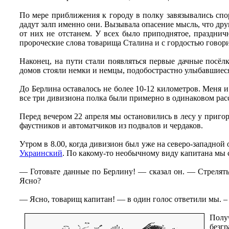
По мере приближения к городу в полку завязывались спо
дадут залп именно они. Вызывала опасение мысль, что друг
от них не отстанем. У всех было приподнятое, праздни
пророческие слова товарища Сталина и с гордостью говори
Наконец, на пути стали появляться первые дачные посё
домов стояли немки и немцы, подобострастно улыбавшиес
До Берлина оставалось не более 10-12 километров. Меня и
все три дивизиона полка были примерно в одинаковом рас
Перед вечером 22 апреля мы остановились в лесу у приг
фаустников и автоматчиков из подвалов и чердаков.
Утром в 8.00, когда дивизион был уже на северо-западной
Украинский
. По какому-то необычному виду капитана мы с
— Готовьте данные по Берлину! — сказал он. — Стрелять 
Ясно?
— Ясно, товарищ капитан! — в один голос ответили мы. –
Полу
безгр