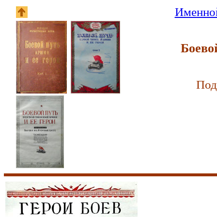
Именной
Боево
Под