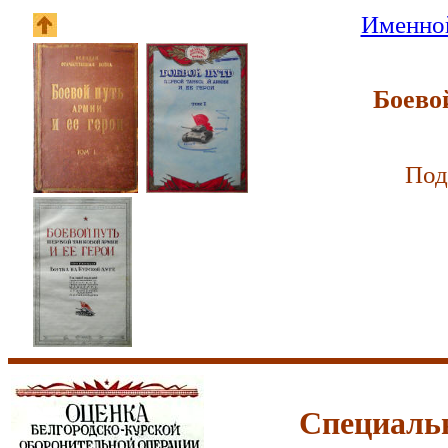
Именной
Боево
Под
Специаль