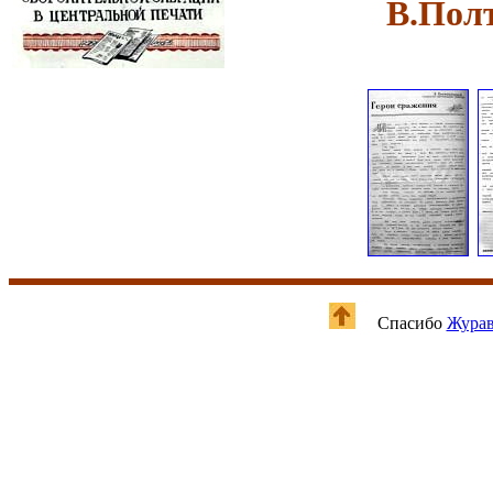
В.Пол
Спасибо
Журав