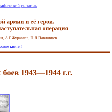
рафический указатель
й армии и её герои.
наступательная операция
н, А.Г.Журавлев, П.Л.Павловцев
ровке книги!
боев 1943—1944 г.г.