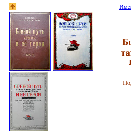
Имен
Б
та
По