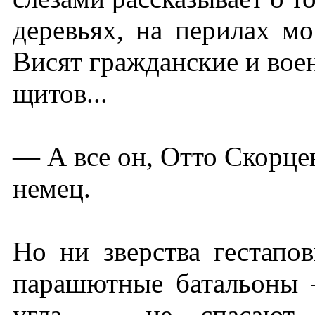
деревьях, на перилах мо
Висят гражданские и воен
щитов...
— А все он, Отто Скорце
немец.
Но ни зверства гестапо
парашютные батальоны 
угла — не спасают 