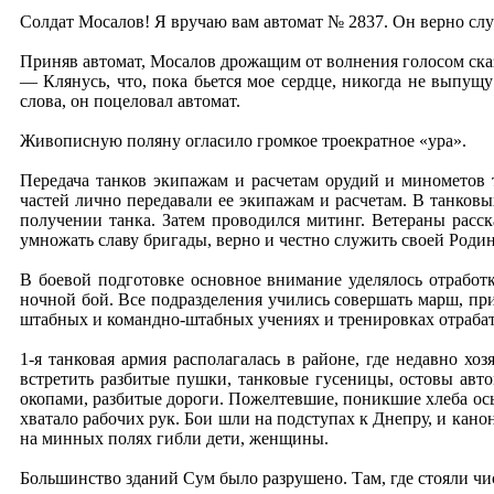
Солдат Мосалов! Я вручаю вам автомат № 2837. Он верно слу
Приняв автомат, Мосалов дрожащим от волнения голосом ска
— Клянусь, что, пока бьется мое сердце, никогда не выпущ
слова, он поцеловал автомат.
Живописную поляну огласило громкое троекратное «ура».
Передача танков экипажам и расчетам орудий и минометов 
частей лично передавали ее экипажам и расчетам. В танковы
получении танка. Затем проводился митинг. Ветераны расс
умножать славу бригады, верно и честно служить своей Родин
В боевой подготовке основное внимание уделялось отработ
ночной бой. Все подразделения учились совершать марш, при
штабных и командно-штабных учениях и тренировках отраба
1-я танковая армия располагалась в районе, где недавно 
встретить разбитые пушки, танковые гусеницы, остовы авт
окопами, разбитые дороги. Пожелтевшие, поникшие хлеба осы
хватало рабочих рук. Бои шли на подступах к Днепру, и кано
на минных полях гибли дети, женщины.
Большинство зданий Сум было разрушено. Там, где стояли чи