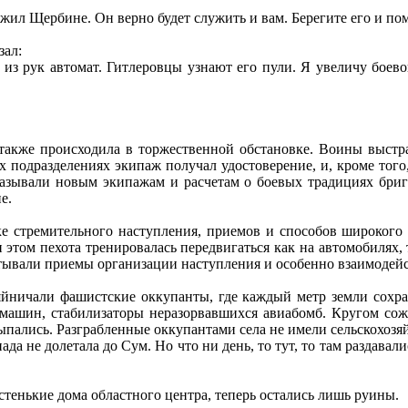
жил Щербине. Он верно будет служить и вам. Берегите его и пом
зал:
у из рук автомат. Гитлеровцы узнают его пули. Я увеличу бое
также происходила в торжественной обстановке. Воины выстр
х подразделениях экипаж получал удостоверение, и, кроме тог
казывали новым экипажам и расчетам о боевых традициях бриг
е.
ке стремительного наступления, приемов и способов широкого 
 этом пехота тренировалась передвигаться как на автомобилях,
тывали приемы организации наступления и особенно взаимодейс
хозяйничали фашистские оккупанты, где каждый метр земли сох
омашин, стабилизаторы неразорвавшихся авиабомб. Кругом сож
пались. Разграбленные оккупантами села не имели сельскохозяйс
нада не долетала до Сум. Но что ни день, то тут, то там раздав
стенькие дома областного центра, теперь остались лишь руины.