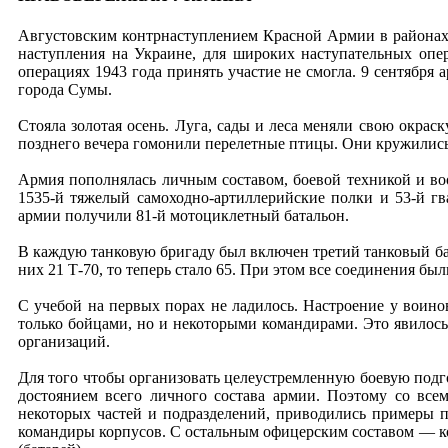
Августовским контрнаступлением Красной Армии в районах 
наступления на Украине, для широких наступательных опер
операциях 1943 года принять участие не смогла. 9 сентября
города Сумы.
Стояла золотая осень. Луга, сады и леса меняли свою окрас
позднего вечера гомонили перелетные птицы. Они кружились н
Армия пополнялась личным составом, боевой техникой и воо
1535-й тяжелый самоходно-артиллерийские полки и 53-й г
армии получили 81-й мотоциклетный батальон.
В каждую танковую бригаду был включен третий танковый бат
них 21 Т-70, то теперь стало 65. При этом все соединения бы
С учебой на первых порах не ладилось. Настроение у воино
только бойцами, но и некоторыми командирами. Это явилось
организаций.
Для того чтобы организовать целеустремленную боевую подго
достоянием всего личного состава армии. Поэтому со вс
некоторых частей и подразделений, приводились примеры 
командиры корпусов. С остальным офицерским составом — ко