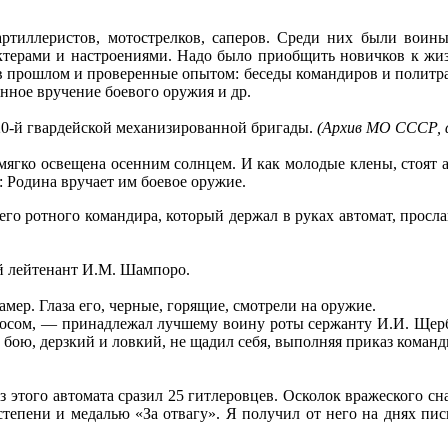
ртиллеристов, мотострелков, саперов. Среди них были воины
ктерами и настроениями. Надо было приобщить новичков к жиз
 прошлом и проверенные опытом: беседы командиров и политраб
нное вручение боевого оружия и др.
 20-й гвардейской механизированной бригады.
(Архив МО СССР, ф.
 мягко освещена осенним солнцем. И как молодые клены, стоят 
: Родина вручает им боевое оружие.
го ротного командира, который держал в руках автомат, просла
й лейтенант И.М. Шампоро.
амер. Глаза его, черные, горящие, смотрели на оружие.
осом, — принадлежал лучшему воину роты сержанту И.И. Щерби
ою, дерзкий и ловкий, не щадил себя, выполняя приказ команди
того автомата сразил 25 гитлеровцев. Осколок вражеского снаря
тепени и медалью «За отвагу». Я получил от него на днях пись