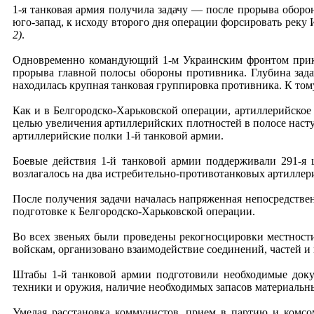
1-я танковая армия получила задачу — после прорыва оборо
юго-запад, к исходу второго дня операции форсировать реку
2)
.
Одновременно командующий 1-м Украинским фронтом прика
прорыва главной полосы обороны противника. Глубина зада
находилась крупная танковая группировка противника. К тому
Как и в Белгородско-Харьковской операции, артиллерийско
целью увеличения артиллерийских плотностей в полосе насту
артиллерийские полки 1-й танковой армии.
Боевые действия 1-й танковой армии поддерживали 291-я 
возлагалось на два истребительно-противотанковых артиллер
После получения задачи началась напряженная непосредствен
подготовке к Белгородско-Харьковской операции.
Во всех звеньях были проведены рекогносцировки местност
войскам, организовано взаимодействие соединений, частей 
Штабы 1-й танковой армии подготовили необходимые доку
техники и оружия, наличие необходимых запасов материальны
Умелая расстановка коммунистов, прием в партию и комсо