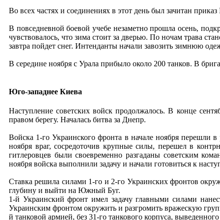
Во всех частях и соединениях в этот день был зачитан прик
В повседневной боевой учебе незаметно прошла осень, подкр
чувствовалось, что зима стоит за дверью. По ночам трава ста
завтра пойдет снег. Интенданты начали завозить зимнюю одеж
В середине ноября с Урала прибыло около 200 танков. В брига
Юго-западнее Киева
Наступление советских войск продолжалось. В конце сентя
правом берегу. Началась битва за Днепр.
Войска 1-го Украинского фронта в начале ноября перешли 
ноября враг, сосредоточив крупные силы, перешел в контр
гитлеровцев были своевременно разгаданы советским кома
ноября войска выполнили задачу и начали готовиться к наст
Ставка решила силами 1-го и 2-го Украинских фронтов окру
глубину и выйти на Южный Буг.
1-й Украинский фронт имел задачу главными силами нанес
Украинским фронтом окружить и разгромить вражескую групп
й танковой армией, без 31-го танкового корпуса, выведенного 