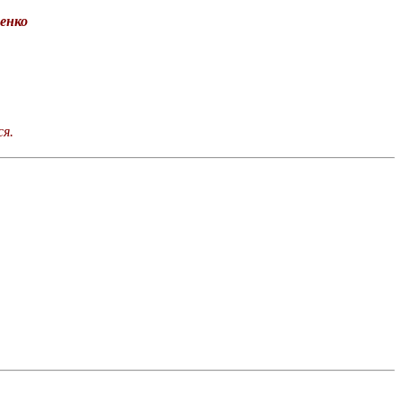
енко
я.