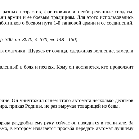
 разных возрастов, фронтовики и необстрелянные солдаты,
ни армии и ее боевым традициям. Для этого использовались
отников о боевом пути 1-й танковой армии и ее соединений,
 300, оп. 3070, д. 570, лл. 148—150)
.
автоматчики. Щурясь от солнца, сдерживая волнение, замерли
вленный в боях и песнях. Кому он достанется, кто продолжит
не. Он уничтожил огнем этого автомата несколько десятков
ра, приказ Родины, не раз выручал товарищей из беды.
да раздробил ему руку, сейчас он находится в госпитале. За
мо, в котором излагается просьба передать автомат лучшему