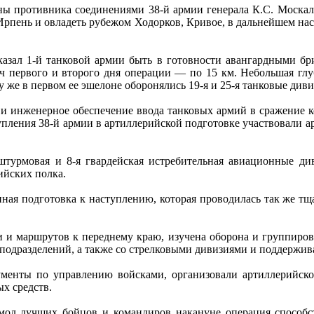
ны противника соединениями 38-й армии генерала К.С. Москал
 Ирпень и овладеть рубежом Ходорков, Кривое, в дальнейшем на
зал 1-й танковой армии быть в готовности авангардными бри
ч первого и второго дня операции — по 15 км. Небольшая глуб
 же в первом ее эшелоне оборонялись 19-я и 25-я танковые диви
е и инженерное обеспечение ввода танковых армий в сражени
пления 38-й армии в артиллерийской подготовке участвовали ар
штурмовая и 8-я гвардейская истребительная авиационные див
ийских полка.
ная подготовка к наступлению, которая проводилась так же тща
и и маршрутов к переднему краю, изучена оборона и группиров
и подразделений, а также со стрелковыми дивизиями и поддержи
менты по управлению войсками, организовали артиллерийское
х средств.
мол лучших бойцов и командиров накануне операция способс