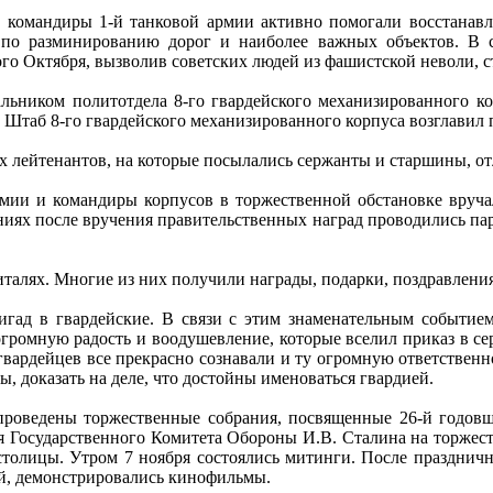
 командиры 1-й танковой армии активно помогали восстанавли
по разминированию дорог и наиболее важных объектов. В с
го Октября, вызволив советских людей из фашистской неволи, 
льником политотдела 8-го гвардейского механизированного ко
. Штаб 8-го гвардейского механизированного корпуса возглавил 
 лейтенантов, на которые посылались сержанты и старшины, от
рмии и командиры корпусов в торжественной обстановке вруч
ниях после вручения правительственных наград проводились па
талях. Многие из них получили награды, подарки, поздравления
ригад в гвардейские. В связи с этим знаменательным событи
громную радость и воодушевление, которые вселил приказ в се
 гвардейцев все прекрасно сознавали и ту огромную ответственн
, доказать на деле, что достойны именоваться гвардией.
 проведены торжественные собрания, посвященные 26-й годов
я Государственного Комитета Обороны И.В. Сталина на торжес
олицы. Утром 7 ноября состоялись митинги. После праздничн
ей, демонстрировались кинофильмы.