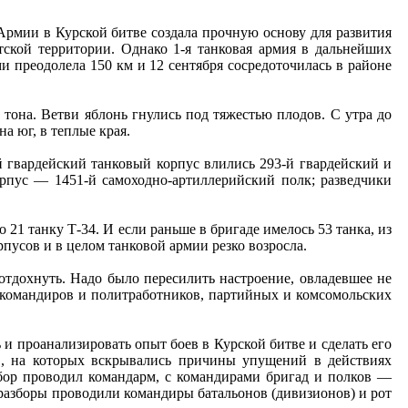
рмии в Курской битве создала прочную основу для развития
тской территории. Однако 1-я танковая армия в дальнейших
и преодолела 150 км и 12 сентября сосредоточилась в районе
 тона. Ветви яблонь гнулись под тяжестью плодов. С утра до
а юг, в теплые края.
й гвардейский танковый корпус влились 293-й гвардейский и
рпус — 1451-й самоходно-артиллерийский полк; разведчики
1 танку Т-34. И если раньше в бригаде имелось 53 танка, из
рпусов и в целом танковой армии резко возросла.
отдохнуть. Надо было пересилить настроение, овладевшее не
, командиров и политработников, партийных и комсомольских
и проанализировать опыт боев в Курской битве и сделать его
в, на которых вскрывались причины упущений в действиях
бор проводил командарм, с командирами бригад и полков —
разборы проводили командиры батальонов (дивизионов) и рот