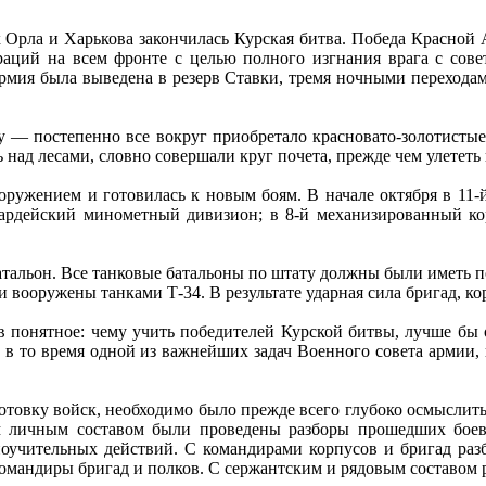
Орла и Харькова закончилась Курская битва. Победа Красной А
аций на всем фронте с целью полного изгнания врага с сове
 армия была выведена в резерв Ставки, тремя ночными переходам
ку — постепенно все вокруг приобретало красновато-золотистые
ад лесами, словно совершали круг почета, прежде чем улететь н
ружением и готовилась к новым боям. В начале октября в 11-
вардейский минометный дивизион; в 8-й механизированный ко
альон. Все танковые батальоны по штату должны были иметь по 2
ли вооружены танками Т-34. В результате ударная сила бригад, ко
в понятное: чему учить победителей Курской битвы, лучше бы 
 в то время одной из важнейших задач Военного совета армии
товку войск, необходимо было прежде всего глубоко осмыслить 
ем личным составом были проведены разборы прошедших бое
поучительных действий. С командирами корпусов и бригад раз
мандиры бригад и полков. С сержантским и рядовым составом 