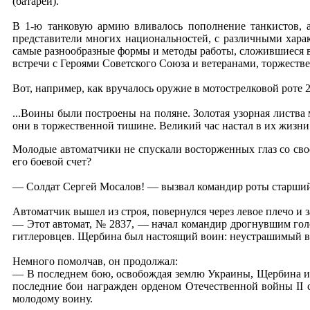
(батарей).
В 1-ю танковую армию вливалось пополнение танкистов, а
представители многих национальностей, с различными хара
самые разнообразные формы и методы работы, сложившиеся в
встречи с Героями Советского Союза и ветеранами, торжестве
Вот, например, как вручалось оружие в мотострелковой роте
...Воины были построены на поляне. Золотая узорная листва
они в торжественной тишине. Великий час настал в их жизни
Молодые автоматчики не спускали восторженных глаз со свое
его боевой счет?
— Солдат Сергей Мосалов! — вызвал командир роты старши
Автоматчик вышел из строя, повернулся через левое плечо и з
— Этот автомат, № 2837, — начал командир дрогнувшим гол
гитлеровцев. Щербина был настоящий воин: неустрашимый в б
Немного помолчав, он продолжал:
— В последнем бою, освобождая землю Украины, Щербина из э
последние бои награжден орденом Отечественной войны II с
молодому воину.