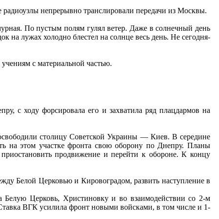
ые радиоузлы непрерывно транслировали передачи из Москвы.
мурная. По пустым полям гулял ветер. Даже в солнечный день
ок на лужах холодно блестел на солнце весь день. Не сегодня-
к учениям с материальной частью.
ру, с ходу форсировала его и захватила ряд плацдармов на
 освободили столицу Советской Украины — Киев. В середине
ить на этом участке фронта свою оборону по Днепру. Планы
 приостановить продвижение и перейти к обороне. К концу
ежду Белой Церковью и Кировоградом, развить наступление в
а Белую Церковь, Христиновку и во взаимодействии со 2-м
тавка ВГК усилила фронт новыми войсками, в том числе и 1-