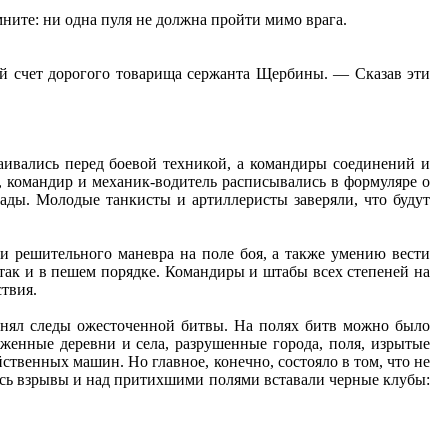
ните: ни одна пуля не должна пройти мимо врага.
вой счет дорогого товарища сержанта Щербины. — Сказав эти
аивались перед боевой техникой, а командиры соединений и
о, командир и механик-водитель расписывались в формуляре о
ады. Молодые танкисты и артиллеристы заверяли, что будут
и решительного маневра на поле боя, а также умению вести
 так и в пешем порядке. Командиры и штабы всех степеней на
твия.
ранял следы ожесточенной битвы. На полях битв можно было
женные деревни и села, разрушенные города, поля, изрытые
твенных машин. Но главное, конечно, состояло в том, что не
ались взрывы и над притихшими полями вставали черные клубы: