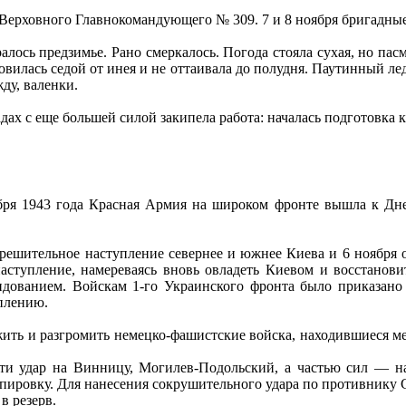
аз Верховного Главнокомандующего № 309. 7 и 8 ноября бригадн
алось предзимье. Рано смеркалось. Погода стояла сухая, но пас
новилась седой от инея и не оттаивала до полудня. Паутинный лед
ду, валенки.
дах с еще большей силой закипела работа: началась подготовка 
бря 1943 года Красная Армия на широком фронте вышла к Днеп
в решительное наступление севернее и южнее Киева и 6 ноября
наступление, намереваясь вновь овладеть Киевом и восстанов
ндованием. Войскам 1-го Украинского фронта было приказано
уплению.
жить и разгромить немецко-фашистские войска, находившиеся м
ти удар на Винницу, Могилев-Подольский, а частью сил — н
ировку. Для нанесения сокрушительного удара по противнику С
в резерв.