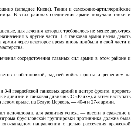
ошино (западнее Киева). Танки и самоходно-артиллерийские
ница. В этих районах соединения армии получали танки и
неные, для лечения которых требовалось не менее двух-трех
азначения в другие части. 1-я танковая армия имела девять
ы армии через некоторое время вновь прибыли в свой части и
мастерства.
печения сосредоточения главных сил армии в этом районе и
етов с обстановкой, задачей войск фронта и решением на
 и 3-й гвардейской танковых армий в центре фронта, прорвать
вые дивизии и танковая дивизия СС «Райх»), а затем наступать
 левом крыле, на Белую Церковь, — 40-я и 27-я армии.
 использовать для развития успеха — ввести в сражение в
 разгрома брусиловской группировки противника должна была
в юго-западном направлении с целью рассечения вражеской