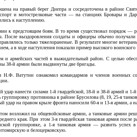
рошена на правый берег Днепра и сосредоточена в районе Свят
нспорт и мотострелковые части — на станциях Бровары и Дар
ились к наступлению.
мии к предстоящим боям. В то время существовал порядок — ра
ы. После выздоровления солдаты и офицеры обычно получали н
правлялись только тяжелораненые. В результате многие ветеран
ем, а в ходе наступления показали пример высокого воинского 
тем и армейских частей в выжидательный район. С целью обес
ны 38-й армии были выдвинуты две бригады.
 Н.Ф. Ватутин ознакомил командармов и членов военных сов
ции.
удар нанести силами 1-й гвардейской, 18-й и 38-й армий и 1-й
 группировку противника в районе Брусилова (8, 19, 25-я танко
 удар на правом крыле фронта наносили 60-я и 13-я армии, а на
ом возложил на общевойсковые армии, а танковые армии решил
реднего края. При этом 3-я гвардейская танковая армия после
нской группировке, а 1-я танковая армия — развить успех 
житомирскую и белоцерковскую.