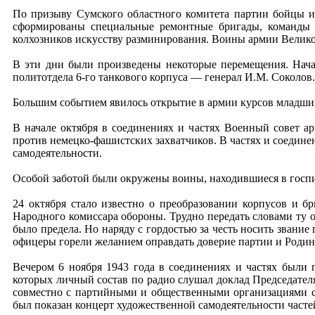
По призыву Сумского областного комитета партии бойцы и
сформированы специальные ремонтные бригады, команды 
колхозников искусству разминирования. Воины армии Велико
В эти дни были произведены некоторые перемещения. Нача
политотдела 6-го танкового корпуса — генерал И.М. Соколов
Большим событием явилось открытие в армии курсов младших
В начале октября в соединениях и частях Военный совет а
против немецко-фашистских захватчиков. В частях и соедине
самодеятельности.
Особой заботой были окружены воины, находившиеся в госпи
24 октября стало известно о преобразовании корпусов и б
Народного комиссара обороны. Трудно передать словами ту о
было предела. Но наряду с гордостью за честь носить звание
офицеры горели желанием оправдать доверие партии и Родины
Вечером 6 ноября 1943 года в соединениях и частях были
которых личный состав по радио слушал доклад Председател
совместно с партийными и общественными организациями ст
был показан концерт художественной самодеятельности част