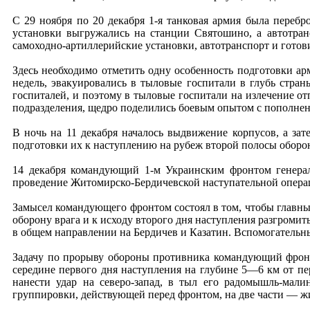
С 29 ноября по 20 декабря 1-я танковая армия была переб
установки выгружались на станции Святошино, а автотра
самоходно-артиллерийские установки, автотранспорт и готов
Здесь необходимо отметить одну особенность подготовки ар
недель, эвакуировались в тыловые госпитали в глубь стран
госпиталей, и поэтому в тыловые госпитали на излечение от
подразделения, щедро поделились боевым опытом с пополнени
В ночь на 11 декабря началось выдвижение корпусов, а за
подготовки их к наступлению на рубеж второй полосы оборо
14 декабря командующий 1-м Украинским фронтом генерал
проведение Житомирско-Бердичевской наступательной опера
Замысел командующего фронтом состоял в том, чтобы главный 
оборону врага и к исходу второго дня наступления разгромить
в общем направлении на Бердичев и Казатин. Вспомогательный
Задачу по прорыву обороны противника командующий фронт
середине первого дня наступления на глубине 5—6 км от пе
нанести удар на северо-запад, в тыл его радомышль-мали
группировки, действующей перед фронтом, на две части — 