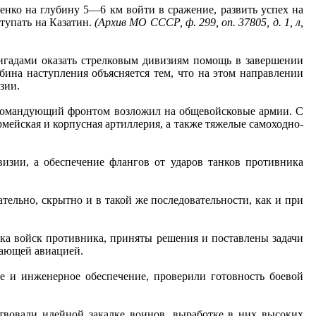
енко на глубину 5—6 км войти в сражение, развить успех на
ступать на Казатин.
(Архив МО СССР, ф. 299, оп. 37805, д. 1, л,
гадами оказать стрелковым дивизиям помощь в завершении
ина наступления объясняется тем, что на этом направлении
зии.
е командующий фронтом возложил на общевойсковые армии. С
мейская и корпусная артиллерия, а также тяжелые самоходно-
изии, а обеспечение флангов от ударов танков противника
тельно, скрытно и в такой же последовательности, как и при
ка войск противника, приняты решения и поставлены задачи
вающей авиацией.
 и инженерное обеспечение, проверили готовность боевой
твовали идейной закалке воинов, выработке в них высоких