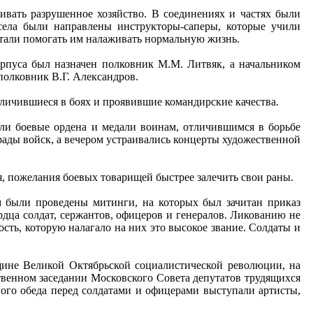
вать разрушенное хозяйство. В соединениях и частях были
ела были направлены инструкторы-саперы, которые учили
стали помогать им налаживать нормальную жизнь.
рпуса был назначен полковник М.М. Литвяк, а начальником
полковник В.Г. Александров.
личившиеся в боях и проявившие командирские качества.
али боевые ордена и медали воинам, отличившимся в борьбе
рады войск, а вечером устраивались концерты художественной
, пожелания боевых товарищей быстрее залечить свои раны.
ем были проведены митинги, на которых был зачитан приказ
рдца солдат, сержантов, офицеров и генералов. Ликованию не
ость, которую налагало на них это высокое звание. Солдаты и
щине Великой Октябрьской социалистической революции, на
твенном заседании Московского Совета депутатов трудящихся
ого обеда перед солдатами и офицерами выступали артисты,