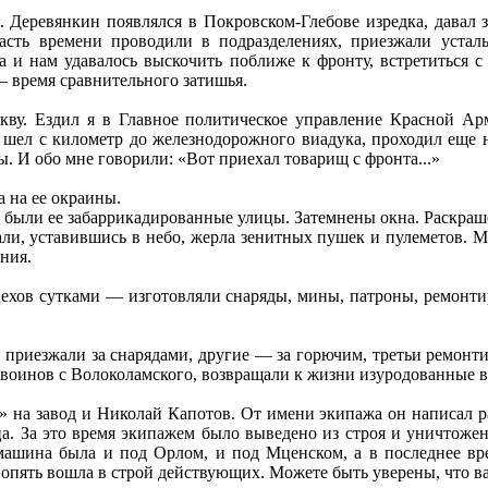
 Деревянкин появлялся в Покровском-Глебове изредка, давал з
ть времени проводили в подразделениях, приезжали усталые 
а и нам удавалось выскочить поближе к фронту, встретиться с 
— время сравнительного затишья.
кву. Ездил я в Главное политическое управление Красной А
 шел с километр до железнодорожного виадука, проходил еще н
ы. И обо мне говорили: «Вот приехал товарищ с фронта...»
 на ее окраины.
были ее забаррикадированные улицы. Затемнены окна. Раскраш
ли, уставившись в небо, жерла зенитных пушек и пулеметов. 
ния.
 цехов сутками — изготовляли снаряды, мины, патроны, ремонти
приезжали за снарядами, другие — за горючим, третьи ремонти
 воинов с Волоколамского, возвращали к жизни изуродованные в
» на завод и Николай Капотов. От имени экипажа он написал 
ца. За это время экипажем было выведено из строя и уничтожен
машина была и под Орлом, и под Мценском, а в последнее вре
а опять вошла в строй действующих. Можете быть уверены, что ва