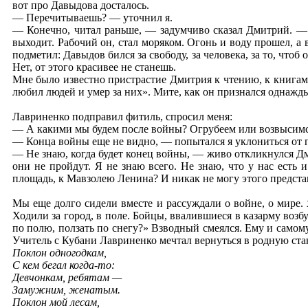
вот про Давыдова досталось.
— Перечитываешь? — уточнил я.
— Конечно, читал раньше, — задумчиво сказал Дмитрий. — Н
выходит. Рабочий он, стал моряком. Огонь и воду прошел, а
подметил: Давыдов бился за свободу, за человека, за то, чтоб 
Нет, от этого красивее не станешь.
Мне было известно пристрастие Дмитрия к чтению, к книгам 
любил людей и умер за них». Мите, как он признался однажды,
Лавриненко подправил фитиль, спросил меня:
— А какими мы будем после войны? Огрубеем или возвысимся
— Конца войны еще не видно, — попытался я уклониться от п
— Не знаю, когда будет конец войны, — живо откликнулся Дми
они не пройдут. Я не знаю всего. Не знаю, что у нас есть
площадь, к Мавзолею Ленина? И никак не могу этого представ
Мы еще долго сидели вместе и рассуждали о войне, о мире.
Ходили за город, в поле. Бойцы, ввалившиеся в казарму возб
по полю, ползать по снегу?» Взводный смеялся. Ему и самому
Учитель с Кубани Лавриненко мечтал вернуться в родную ста
Поклон одногодкам,
С кем бегал когда-то:
Девчонкам, ребятам —
Замужним, женатым.
Поклон мой лесам,