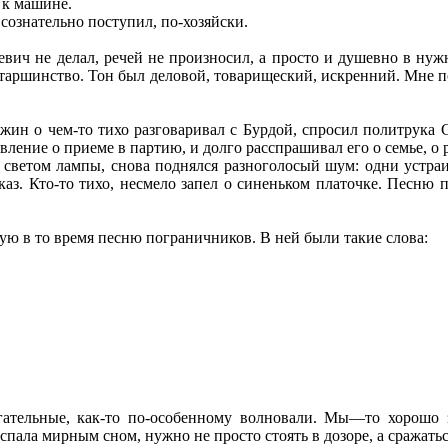
 к машине.
сознательно поступил, по-хозяйски.
вич не делал, речей не произносил, а просто и душевно в ну
старшинство. Тон был деловой, товарищеский, искренний. Мне 
жин о чем-то тихо разговаривал с Бурдой, спросил политрука С
ление о приеме в партию, и долго расспрашивал его о семье, о р
ветом лампы, снова поднялся разноголосый шум: одни устраив
сказ. Кто-то тихо, несмело запел о синеньком платочке. Песню 
ую в то время песню пограничников. В ней были такие слова:
огательные, как-то по-особенному волновали. Мы—то хорошо з
спала мирным сном, нужно не просто стоять в дозоре, а сражаться