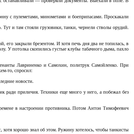
с останавливали — проверяли документы. Выехали в поле. В
онну с пулеметами, минометами и боеприпасами. Проскакали
 Тут и там стояли грузовики, танки, чернели стволы орудий.
, его закрыли брезентом. И хотя печь дня два не топилась, в
олу. У потолка скопились густые клубы табачного дыма, пахло
йтенанты Лавриненко и Самохин, политрук Самойленко. При
ем-то, спросил:
ледние новости.
к ради приличия. Техники еще много у него, а побежал без
еремене в настроении противника. Потом Антон Тимофеевич
, хотя хорошо знал об этом. Ружину хотелось, чтобы танкисты