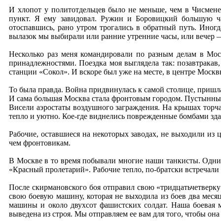
И хлопот у политотдельцев было не меньше, чем в Чисмене.
пункт. Я ему завидовал. Ружин и Боровицкий большую час
отоспавшись, рано утром трогались в обратный путь. Иногд
вылазок мы выбирали или ранние утренние часы, или вечер 
Несколько раз меня командировали по разным делам в Мос
принадлежностями. Поездка моя выглядела так: позавтракав,
станции «Сокол». И вскоре был уже на месте, в центре Москв
То была правда. Война придвинулась к самой столице, пришла
И сама большая Москва стала фронтовым городом. Пустынны 
Висели аэростаты воздушного заграждения. На крышах торча
тепло и уютно. Кое-где виднелись поврежденные бомбами зда
Рабочие, оставшиеся на некоторых заводах, не выходили из
чем фронтовикам.
В Москве в то время побывали многие наши танкисты. Одни 
«Красный пролетарий». Рабочие тепло, по-братски встречали
После скирмановского боя отправил свою «тридцатьчетверку
свою боевую машину, которая не выходила из боев два меся
машины и около двухсот фашистских солдат. Наша боевая 
выведена из строя. Мы отправляем ее вам для того, чтобы он