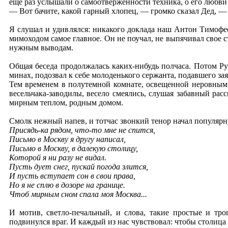
еще раз услышали о самоотверженности техника, о его любви
— Вот бачите, какой гарный хлопец, — громко сказал Дед, — 
Я слушал и удивлялся: никакого доклада наш Антон Тимофее
мимоходом самое главное. Он не поучал, не выпячивал свое 
нужным выводам.
Общая беседа продолжалась каких-нибудь полчаса. Потом Ру
минах, подозвал к себе молоденького сержанта, подавшего заяв
Тем временем в полутемной комнате, освещенной неровным с
весельчака-заводилы, весело смеялись, слушая забавный рас
мирным теплом, родным домом.
Смолк нежный напев, и тотчас звонкий тенор начал популярн
Присядь-ка рядом, что-то мне не спится,
Письмо в Москву я другу написал,
Письмо в Москву, в далекую столицу,
Которой я ни разу не видал.
Пусть дует снег, пускай погода злится,
И пусть вступает сон в свои права,
Но я не сплю в дозоре на границе.
Чтоб мирным сном спала моя Москва...
И мотив, светло-печальный, и слова, такие простые и тр
подвинулся враг. И каждый из нас чувствовал: чтобы столица 