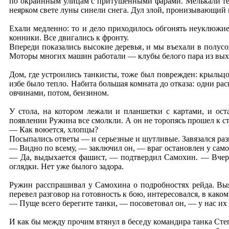
по окраинным улицам с притушенными фарами. Мелькали тем
неярком свете луны синели снега. Дул злой, пронизывающий 
Ехали медленно: то и дело приходилось обгонять неуклюжи
конники. Все двигались к фронту.
Впереди показались высокие деревья, и мы въехали в полусо
Моторы многих машин работали — клубы белого пара из выхл
Дом, где устроились танкисты, тоже был поврежден: крыльцо 
избе было тепло. Набита большая комната до отказа: одни ра
овчинами, потом, бензином.
У стола, на котором лежали и планшетки с картами, и ос
появлении Ружина все смолкли. А он не торопясь прошел к сто
— Как воюется, хлопцы?
Посыпались ответы — и серьезные и шутливые. Завязался ра
— Видно по всему, — заключил он, — враг остановлен у самог
— Да, выдыхается фашист, — подтвердил Самохин. — Вчера 
оглядки. Нет уже былого задора.
Ружин расспрашивал у Самохина о подробностях рейда. Вы
перевел разговор на готовность к бою, интересовался, в как
— Пуще всего берегите танки, — посоветовал он, — у нас их 
И как бы между прочим втянул в беседу командира танка Степ