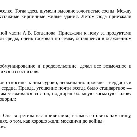
селке. Тогда здесь шумели высокие золотистые сосны. Между
ухэтажные кирпичные жилые здания. Летом сюда приезжали
ной части А.В. Богданова. Приезжали к нему за продуктами
й среды, очень тосковал по семье, оставшейся в осажденном
 обмундирование и продовольствие, делал все возможное и
ихся из госпиталя.
ов относился к ним сурово, неожиданно проявляя твердость и
го сердца. Правда, угощение почти всегда было стандартное —
сам усаживался за стол, подпирал большую косматую голову
оворил:
. Она встретила нас приветливо, взялась готовить нам пищу,
днях, о том, как хорошо жили москвичи до войны.
ву.