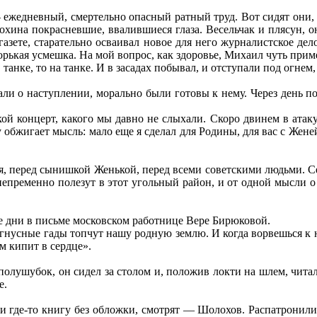
ежедневный, смертельно опасный ратный труд. Вот сидят они, 
мохина покрасневшие, ввалившиеся глаза. Весельчак и плясун, 
газете, старательно осваивал новое для него журналистское де
горькая усмешка. На мой вопрос, как здоровье, Михаил чуть прим
анке, то на танке. И в засадах побывал, и отступали под огнем, 
али о наступлении, морально были готовы к нему. Через день п
ой концерт, какого мы давно не слыхали. Скоро двинем в атаку.
у обжигает мысль: мало еще я сделал для Родины, для вас с Жене
ля, перед сынишкой Женькой, перед всеми советскими людьми. С
ременно полезут в этот угольный район, и от одной мысли о 
е дни в письме московском работнице Вере Бирюковой.
гнусные гады топчут нашу родную землю. И когда ворвешься к ни
м кипит в сердце».
полушубок, он сидел за столом и, положив локти на шлем, чита
е.
где-то книгу без обложки, смотрят — Шолохов. Распатронили 