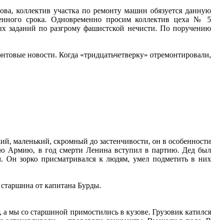
това, коллектив участка по ремонту машин обязуется данную
ленного срока. Одновременно просим коллектив цеха № 5
вых заданий по разгрому фашистской нечисти. По поручению
онтовые новости. Когда «тридцатьчетверку» отремонтировали,
ий, маленький, скромный до застенчивости, он в особенности
ную Армию, в год смерти Ленина вступил в партию. Дед был
. Он зорко присматривался к людям, умел подметить в них
 старшина от капитана Бурды.
 а мы со старшиной примостились в кузове. Грузовик катился