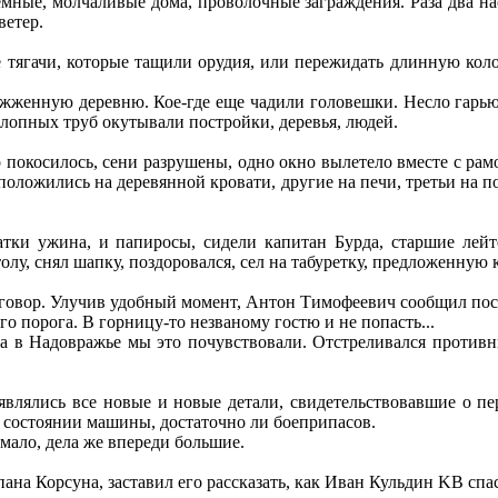
ные, молчаливые дома, проволочные заграждения. Раза два на
ветер.
е тягачи, которые тащили орудия, или пережидать длинную кол
жженную деревню. Кое-где еще чадили головешки. Несло гарью.
опных труб окутывали постройки, деревья, людей.
покосилось, сени разрушены, одно окно вылетело вместе с рамой
сположились на деревянной кровати, другие на печи, третьи на п
татки ужина, и папиросы, сидели капитан Бурда, старшие ле
лу, снял шапку, поздоровался, сел на табуретку, предложенную к
зговор. Улучив удобный момент, Антон Тимофеевич сообщил пос
о порога. В горницу-то незваному гостю и не попасть...
в Надовражье мы это почувствовали. Отстреливался противни
являлись все новые и новые детали, свидетельствовавшие о п
ом состоянии машины, достаточно ли боеприпасов.
мало, дела же впереди большие.
ана Корсуна, заставил его рассказать, как Иван Кульдин KB спас