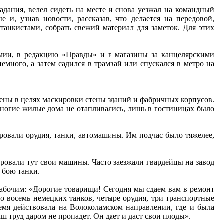
адания, велел сидеть на месте и снова уезжал на командный
и, узнав новости, рассказав, что делается на передовой,
танкистами, собрать свежий материал для заметок. Для этих
рмии, в редакцию «Правды» и в магазины за канцелярскими
емного, а затем садился в трамвай или спускался в метро на
ены в целях маскировки стены зданий и фабричных корпусов.
Многие жилые дома не отапливались, лишь в гостиницах было
ровали орудия, танки, автомашины. Им подчас было тяжелее,
ровали тут свои машины. Часто заезжали гвардейцы на завод
 бою танки.
рабочим: «Дорогие товарищи! Сегодня мы сдаем вам в ремонт
о восемь немецких танков, четыре орудия, три транспортные
мя действовала на Волоколамском направлении, где и была
ш труд даром не пропадет. Он дает и даст свои плоды».