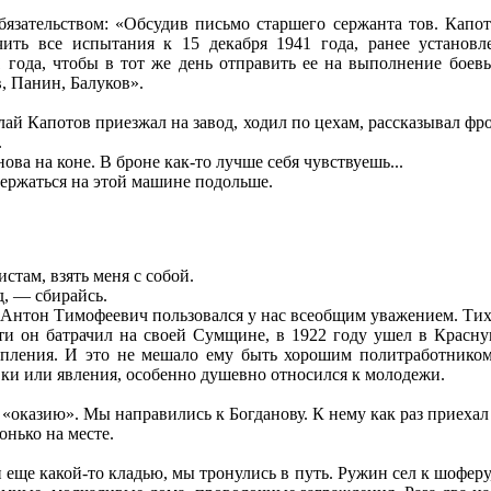
бязательством: «Обсудив письмо старшего сержанта тов. Капо
чить все испытания к 15 декабря 1941 года, ранее установ
 года, чтобы в тот же день отправить ее на выполнение бое
, Панин, Балуков».
й Капотов приезжал на завод, ходил по цехам, рассказывал фр
.
ва на коне. В броне как-то лучше себя чувствуешь...
ержаться на этой машине подольше.
там, взять меня с собой.
, — сбирайсь.
 Антон Тимофеевич пользовался у нас всеобщим уважением. Тих
ости он батрачил на своей Сумщине, в 1922 году ушел в Крас
пления. И это не мешало ему быть хорошим политработником
вки или явления, особенно душевно относился к молодежи.
оказию». Мы направились к Богданову. К нему как раз приехал
нько на месте.
ще какой-то кладью, мы тронулись в путь. Ружин сел к шоферу,