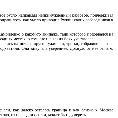
жное русло направлял непринужденный разговор, подчеркивая
понравилось, как умело приводил Ружин своих собеседников к
амойленко о каком-то экипаже, танк которого подорвался на
одных местах, о том, где и в каких боях участвовал.
ались на ночлег, другие ужинали, третьи, собравшись возле
подхватили. Она зазвучала увереннее. Дохнуло от нее былым,
нали, как далеко осталась граница и как близко к Москве
 зло, из последних сил и, может быть, умереть.