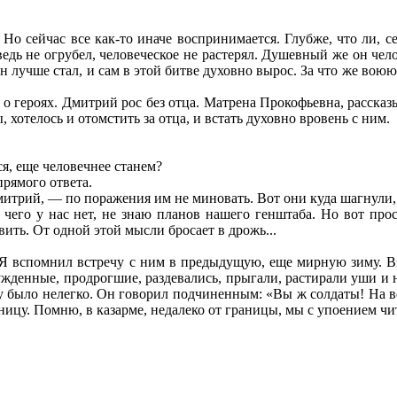
о сейчас все как-то иначе воспринимается. Глубже, что ли, се
 ведь не огрубел, человеческое не растерял. Душевный же он че
он лучше стал, и сам в этой битве духовно вырос. За что же воюю
о героях. Дмитрий рос без отца. Матрена Прокофьевна, рассказ
 хотелось и отомстить за отца, и встать духовно вровень с ним.
, еще человечнее станем?
рямого ответа.
трий, — по поражения им не миновать. Вот они куда шагнули, к
 и чего у нас нет, не знаю планов нашего генштаба. Но вот 
ить. От одной этой мысли бросает в дрожь...
 Я вспомнил встречу с ним в предыдущую, еще мирную зиму. Взв
ужденные, продрогшие, раздевались, прыгали, растирали уши и 
 было нелегко. Он говорил подчиненным: «Вы ж солдаты! На войн
ницу. Помню, в казарме, недалеко от границы, мы с упоением чи