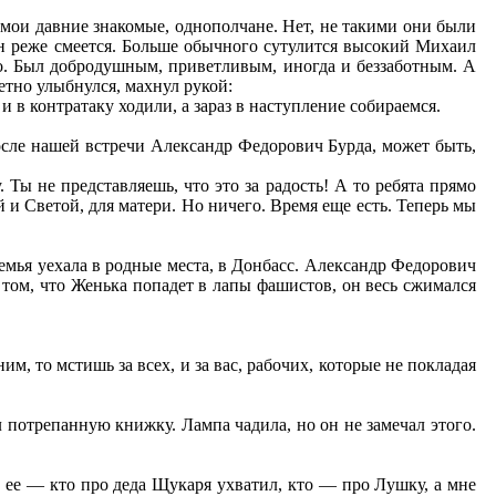
мои давние знакомые, однополчане. Нет, не такими они были
он реже смеется. Больше обычного сутулится высокий Михаил
ло. Был добродушным, приветливым, иногда и беззаботным. А
етно улыбнулся, махнул рукой:
и в контратаку ходили, а зараз в наступление собираемся.
осле нашей встречи Александр Федорович Бурда, может быть,
 Ты не представляешь, что это за радость! А то ребята прямо
й и Светой, для матери. Но ничего. Время еще есть. Теперь мы
емья уехала в родные места, в Донбасс. Александр Федорович
том, что Женька попадет в лапы фашистов, он весь сжимался
м, то мстишь за всех, и за вас, рабочих, которые не покладая
л потрепанную книжку. Лампа чадила, но он не замечал этого.
ее — кто про деда Щукаря ухватил, кто — про Лушку, а мне