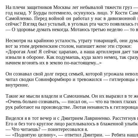
На плечи защитников Москвы лег небывалой тяжести груз — 
год назад. У Бурды потемнело, осунулось лицо. У Кости Са
Самойленко. Перед войной он работал у нас в дивизионной 
сейчас? Взгляд был усталый, в уголках рта часто появлялась 
— О здоровье думать некогда. Мотаюсь третью неделю — то в т
Несмотря на крайнюю усталость, утрату товарищей, они дум
вот за этим деревенским столом, напишет жене эти строки:
«Дорогая Аня! Я сейчас царапаю, а наша артиллерия дает так
изныли в обороне. Как подумаешь, куда залез немец, так сраз
начнем вгонять их в землю по-настоящему...»
Он сознавал свой долг перед семьей, которой угрожала нево
читал сводки Совинформбюро и тревожился — гитлеровцы неп
внутренне.
Такие же мысли владели и Самохиным. Он их выразил в те ж
«Очень больно сознавать, — писал он, — что на твоих глазах 
рук работают на производстве. Лютая ненависть к гитлеровца
Виделся я в тот вечер и с Дмитрием Лавриненко. Расстегнув 
Его и без того круглое лицо расплывалось в блаженной улыбк
— Что читаешь? — поинтересовался я.
— «Поднятую целину», — ответил Дмитрии. — Ребята нашли 