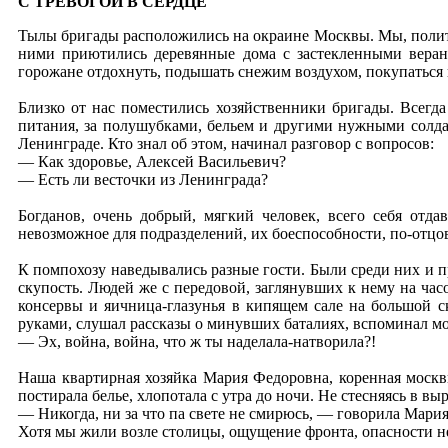
С ТРЕВОГОЙ В СЕРДЦЕ
Тылы бригады расположились на окраине Москвы. Мы, полито
ними приютились деревянные дома с застекленными веран
горожане отдохнуть, подышать снежим воздухом, покупаться в
Близко от нас поместились хозяйственники бригады. Всегд
питания, за полушубками, бельем и другими нужными солдат
Ленинграде. Кто знал об этом, начинал разговор с вопросов:
— Как здоровье, Алексей Васильевич?
— Есть ли весточки из Ленинграда?
Богданов, очень добрый, мягкий человек, всего себя отд
невозможное для подразделений, их боеспособности, по-отцов
К помпохозу наведывались разные гости. Были среди них и п
скупость. Людей же с передовой, заглянувших к нему на часо
консервы и яичница-глазунья в кипящем сале на большой с
руками, слушал рассказы о минувших баталиях, вспоминал м
— Эх, война, война, что ж ты наделала-натворила?!
Наша квартирная хозяйка Мария Федоровна, коренная москвич
постирала белье, хлопотала с утра до ночи. Не стесняясь в в
— Никогда, ни за что па свете не смирюсь, — говорила Мар
Хотя мы жили возле столицы, ощущение фронта, опасности не