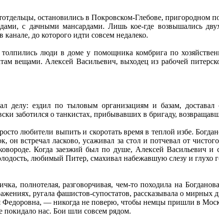
тдельцы, остановились в Покровском-Глебове, пригородном по
дами, с дачными мансардами. Лишь кое-где возвышались дв
 канале, до которого идти совсем недалеко.
а толпились люди в доме у помощника комбрига по хозяйствен
ам вещами. Алексей Васильевич, выходец из рабочей питерско
авал делу: ездил по тыловым организациям и базам, доставал
ски заботился о танкистах, прибывавших в бригаду, возвращавш
росто любители выпить и скоротать время в теплой избе. Богдан
к, он встречал ласково, усаживал за стол и потчевал от чисто
ковороде. Когда заезжий был по душе, Алексей Васильевич и 
олодость, любимый Питер, смахивал набежавшую слезу и глухо г
ка, полнотелая, разговорчивая, чем-то походила на Богданова
ыражениях, ругала фашистов-супостатов, рассказывала о мирных 
ия Федоровна, — никогда не поверю, чтобы немцы пришли в Моск
 покидало нас. Бои шли совсем рядом.