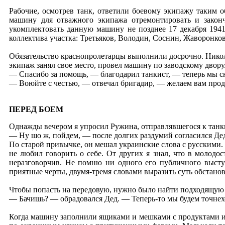
Рабочие, осмотрев танк, ответили боевому экипажу таким о
машину для отважного экипажа отремонтировать и закон
укомплектовать данную машину не позднее 17 декабря 1941
коллектива участка: Третьяков, Володин, Соснин, Жаворонков
Обязательство краснопролетарцы выполнили досрочно. Никола
экипаж занял свое место, провел машину по заводскому двору
— Спасибо за помощь, — благодарил танкист, — теперь мы сно
— Воюйте с честью, — отвечал бригадир, — желаем вам прод
ПЕРЕД БОЕМ
Однажды вечером я упросил Ружина, отправлявшегося к танкис
— Ну шо ж, пойдем, — после долгих раздумий согласился Дед
По старой привычке, он мешал украинские слова с русскими.
не любил говорить о себе. От других я знал, что в молод
неразговорчив. Не помню ни одного его публичного высту
приятные черты, двумя-тремя словами выразить суть обстано
Чтобы попасть на передовую, нужно было найти подходящую «
— Бачишь? — обрадовался Дед. — Теперь-то мы будем точнехо
Когда машину заполнили ящиками и мешками с продуктами и е