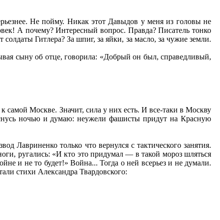
рьезнее. Не пойму. Никак этот Давыдов у меня из головы не
ловек! А почему? Интересный вопрос. Правда? Писатель тонко
т солдаты Гитлера? За шпиг, за яйки, за масло, за чужие земли.
ывая сыну об отце, говорила: «Добрый он был, справедливый,
 самой Москве. Значит, сила у них есть. И все-таки в Москву
проснусь ночью и думаю: неужели фашисты придут на Красную
од Лавриненко только что вернулся с тактического занятия.
ноги, ругались: «И кто это придумал — в такой мороз шляться
е и не то будет!» Война... Тогда о ней всерьез и не думали.
тали стихи Александра Твардовского: