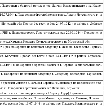
 Похоронен в братской могиле в пос. Ланчин Надворнянского р-на Ивано-
.07.1944 г. Похоронен в братской могиле в пос. Локачи Локачинского р-на
нецкой) обл. Пропал без вести в бою 24.07.1942 г. в районе д. Лебяжье
 РВК г. Днепропетровск. Умер от тяжелых ран 29.06.1944 г. Похоронен в
оне сел Каменка, Крюково Солнечногорского р-на Московской обл.
 Прах похоронен на воинском кладбище г. Лежице, воеводство Гданьск,
агутская. Пропал без вести в бою 23.11.1941 г. в районе Строково-
.1944 г. Похоронен в братской могиле в г. Чертков Тернопольской обл.,
г. Похоронен на воинском кладбище г. Сандомир, воеводство Тарнобжег,
 братской могиле в с. Большая Верейка Рамонского р-на Воронежской обл.
 г. Похоронен в братской могиле в г. Цилинцич, Германия.
 могиле в с. Заксендорф (западный берег р. Одер), Германия.
 городском кладбище г. Познань Милостов, воеводство Познань, Польша.
з вести в бою 16.07.1944 г. в районе пос. Павловка Иваничевского р-на