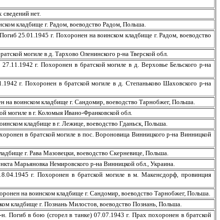
 сведений нет.
ском кладбище г. Радом, воеводство Радом, Польша.
гиб 25.01.1945 г. Похоронен на воинском кладбище г. Радом, воеводство
атской могиле в д. Тархово Оленинского р-на Тверской обл.
7.11.1942 г. Похоронен в братской могиле в д. Верховье Бельского р-на
942 г. Похоронен в братской могиле в д. Степаньково Шаховского р-на
ен на воинском кладбище г. Сандомир, воеводство Тарнобжег, Польша.
ой могиле в г. Коломыя Ивано-Франковской обл.
инском кладбище в г. Лежице, воеводство Гданьск, Польша.
оронен в братской могиле в пос. Вороновица Винницкого р-на Винницкой
дбище г. Рава Мазовецки, воеводство Скерневице, Польша.
пункта Марьяновка Немировского р-на Винницкой обл., Украина.
04.1945 г. Похоронен в братской могиле в м. Макенсдорф, провинция
ронен на воинском кладбище г. Сандомир, воеводство Тарнобжег, Польша.
м кладбище г. Познань Милостов, воеводство Познань, Польша.
 Погиб в бою (сгорел в танке) 07.07.1943 г. Прах похоронен в братской