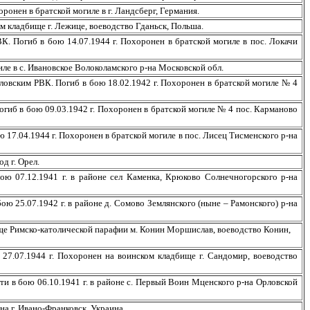
онен в братской могиле в г. Ландсберг, Германия.
 кладбище г. Лежице, воеводство Гданьск, Польша.
Погиб в бою 14.07.1944 г. Похоронен в братской могиле в пос. Локачи
е в с. Ивановское Волоколамского р-на Московской обл.
овским РВК. Погиб в бою 18.02.1942 г. Похоронен в братской могиле № 4
гиб в бою 09.03.1942 г. Похоронен в братской могиле № 4 пос. Карманово
7.04.1944 г. Похоронен в братской могиле в пос. Лисец Тисменского р-на
д г. Орел.
 07.12.1941 г. в районе сел Каменка, Крюково Солнечногорского р-на
 25.07.1942 г. в районе д. Сомово Землянского (ныне – Рамонского) р-на
е Римско-католической парафии м. Конин Моршислав, воеводство Конин,
7.07.1944 г. Похоронен на воинском кладбище г. Сандомир, воеводство
 в бою 06.10.1941 г. в районе с. Первый Воин Мценского р-на Орловской
а г. Ивано-Франковск, Украина.