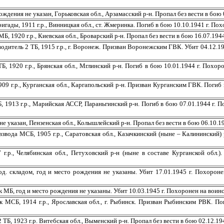
е указан, Горьковская обл., Арзамасский р-н. Пропал без вести в бою 06.
ды, 1911 г.р., Винницкая обл., ст. Жмеринка. Погиб в бою 10.10.1941 г. Похо
 г.р., Киевская обл., Броварский р-н. Пропал без вести в бою 16.07.1944 г.
ь 2 ТБ, 1915 г.р., г. Воронеж. Призван Воронежским ГВК. Убит 04.12.1942 
920 г.р., Брянская обл., Мглинский р-н. Погиб в бою 10.01.1944 г. Похоро
.р., Курганская обл., Каргапольский р-н. Призван Курганским ГВК. Погиб в 
3 г.р., Марийская АССР, Параньгинский р-н. Погиб в бою 07.01.1944 г. Пох
зан, Пензенская обл., Колышлейский р-н. Пропал без вести в бою 06.10.1941
а МСБ, 1905 г.р., Саратовская обл., Казачкинский (ныне – Калининский) р-
Челябинская обл., Петуховский р-н (ныне в составе Курганской обл.). 
кладом, год и место рождения не указаны. Убит 17.01.1945 г. Похоронен 
од и место рождения не указаны. Убит 10.03.1945 г. Похоронен на воинск
 1914 г.р., Ярославская обл., г. Рыбинск. Призван Рыбинским РВК. Поги
23 г.р. Витебская обл., Выменский р-н. Пропал без вести в бою 02.12.1942 г