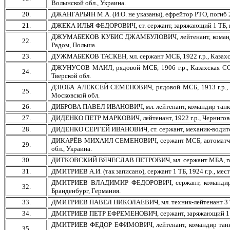
Волынской обл., Украина.
20.
ДЖАНГАРЬЯН М.А. (И.О. не указаны), ефрейтор РТО, погиб 23
21.
ДЖЕКА ИЛЬЯ ФЕДОРОВИЧ, ст. сержант, заряжающий 1 ТБ, год 
ДЖУМАБЕКОВ КУБИС ДЖАМБУЛОВИЧ, лейтенант, командир танка
22.
Радом, Польша.
23.
ДУЖМАБЕКОВ ТАСКЕН, мл. сержант МСБ, 1922 г.р., Казахская 
ДЖУНУСОВ МАИЛ, рядовой МСБ, 1906 г.р., Казахская ССР, А
24.
Тверской обл.
ДЗЮБА АЛЕКСЕЙ СЕМЕНОВИЧ, рядовой МСБ, 1913 г.р., Крас
25.
Московской обл.
26.
ДИБРОВА ПАВЕЛ ИВАНОВИЧ, мл. лейтенант, командир танка 3 Т
27.
ДИДЕНКО ПЕТР МАРКОВИЧ, лейтенант, 1922 г.р., Черниговская
28.
ДИДЕНКО СЕРГЕЙ ИВАНОВИЧ, ст. сержант, механик-водитель 3
ДИКАРЁВ МИХАИЛ СЕМЕНОВИЧ, сержант МСБ, автоматчик, 191
29.
обл., Украина.
30.
ДИТКОВСКИЙ ВЯЧЕСЛАВ ПЕТРОВИЧ, мл. сержант МБА, год и м
31.
ДМИТРИЕВ А.И. (так записано), сержант 1 ТБ, 1924 г.р., мес
ДМИТРИЕВ ВЛАДИМИР ФЕДОРОВИЧ, сержант, командир оруди
32.
Бранденбург, Германия.
33.
ДМИТРИЕВ ПАВЕЛ НИКОЛАЕВИЧ, мл. техник-лейтенант 3 ТБ, 19
34.
ДМИТРИЕВ ПЕТР ЕФРЕМЕНОВИЧ, сержант, заряжающий 1 ТБ, го
ДМИТРИЕВ ФЕДОР ЕФИМОВИЧ, лейтенант, командир танка 2 ТБ
35.