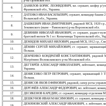
р-на Орловской обл.
ДАНИЛОВ БОРИС ЛЕОНИДОВИЧ, мл. сержант, шофер р/упр., 19
6.
Франковской обл., Украина.
ДАТЕНКО ИВАН ВАСИЛЬЕВИЧ, сержант, командир башни 2 ТБ, 1
7.
Волынской обл., Украина.
ДАШКЕВИЧ ИВАН ДМИТРИЕВИЧ, рядовой МСБ, 1920 г.р., Витеб
8.
Землянского (ныне – Рамонского) р-на Воронежской обл.
ДЕВЯНИН НИКОЛАЙ ИВАНОВИЧ, ст. сержант, радист-пулеметчи
9.
братской могиле № 1 в г. Копычинцы Тернопольской обл., Ук
10.
ДЕМИДОВ МИХАИЛ НИЛОВИЧ, рядовй МСБ, 1912 г.р., Смоленск
ДЁМИН СЕРГЕЙ МИХАЙЛОВИЧ, ст. сержант, заряжающий 2 ТБ,
11.
Польша.
ДЕМЧЕНКО КОНДРАТИЙ КОНСТАНТИНОВИЧ, рядовой МСБ, год 
12.
Матрёнино Волоколамского р-на Московской обл.
ДЕГТЯРЁВ АЛЕКСАНДР НИКОЛАЕВИЧ, лейтенант, командир взво
13.
Украина.
ДЕНИСЕНКО ПЕТР ПЕТРОВИЧ, сержант, заряжающий 3 ТБ, 192
14.
Польша.
15.
ДЕНИСОВ ЯКОВ ЕФИМОВИЧ, рядовой, сапер роты управления, 1
16.
ДЕРГАЧЁВ АЛЕКСАНДР ФЕДОРОВИЧ, мл. лейтенант, командир взв
17.
ДЕСИКЕНОВ КАРЕДИН, ст. сержант, командир отделения МБАТ, 
18.
ДЕШКУНОВ ИВАН МАКСИМОВИЧ, ст. сержант, командир орудия 
ДЕМЯНОВСКИЙ АЛЕКСАНДР ИВАНОВИЧ, л. лейтенант, командир 
19.