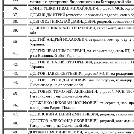
могиле в с. дмитриевка Яковлевского р-на Белгородской обл.
36.
ДМИТРУШКИН ИВАН МИХАЙЛОВИЧ, рядовой МСБ, год рождения н
37.
ДОВБНЯ ДМИТРИЙ (отчество не указано), рядовой, сапер брига
38.
ДОВГОПОЛ НИКОЛАЙ ДАВИДОВИЧ, рядовой, автоматчик МБ, 1920
ДОЙНЕКО НИКОЛАЙ СТЕПАНОВИЧ, ст. сержант, механик-водител
39.
обл.
ДОЛГИЙ АНДРЕЙ ИСААКОВИЧ, старшина, ком. тр. отд. 2 ТБ, 1
40.
Украина.
ДОЛГИХ ИВАН ТИМОФЕЕВИЧ, мл. сержант, водитель БТ, 1909 г
41.
р-на Винницкой обл., Украина.
ДОЛГОВ ИГНАТИЙ ГРИГОРЬЕВИЧ, рядовой, моторист 3 ТБ, 191
42.
Украина.
43.
ДОЛГОВ ПАВЕЛ СЕРГЕЕВИЧ, рядовой МСБ, год рождения не ука
ДОЛГОВ СЕРГЕЙ ДАНИЛОВИЧ, зам. политрука, командир взвод
44.
Ливенского р-на орловской обл.
ДОЛГОВЫХ ТИМОФЕЙ АНДРЕЕВИЧ, рядовой МСБ, 1907 г.р., 
45.
Гагаринского р-на Смоленской обл.
ДОЛЖЕНКО НИКОЛАЙ ИОСИФОВИЧ, ст. сержант, зав. прод. с
46.
воеводство Радом, Польша.
47.
ДОЛИНСКИЙ АНАНИЙ ДМИТРИЕВИЧ, рядовой, автоматчик МБ, г
ДОЛОТОВ АЛЕКСАНДР ЯКОВЛЕВИЧ, рядовой, автоматчик МСБ,
48.
Гагаринского р-на Смоленской обл.
49.
ДОРОЖКО ВАСИЛИЙ ФОМИЧ, рядовой, радист-пулеметчик 2 ТБ, 19