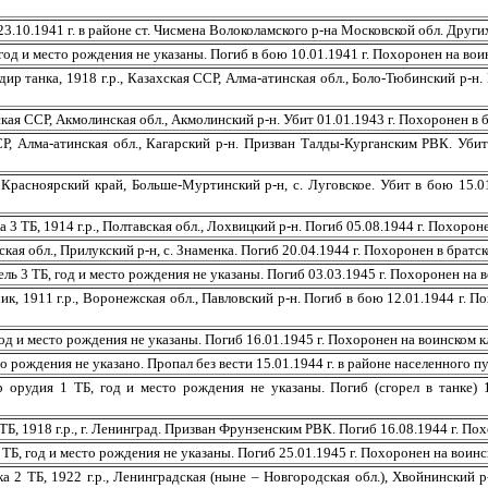
.10.1941 г. в районе ст. Чисмена Волоколамского р-на Московской обл. Других
и место рождения не указаны. Погиб в бою 10.01.1941 г. Похоронен на воин
, 1918 г.р., Казахская ССР, Алма-атинская обл., Боло-Тюбинский р-н. По
ССР, Акмолинская обл., Акмолинский р-н. Убит 01.01.1943 г. Похоронен в бр
лма-атинская обл., Кагарский р-н. Призван Талды-Курганским РВК. Убит 2
ноярский край, Больше-Муртинский р-н, с. Луговское. Убит в бою 15.01.1
Б, 1914 г.р., Полтавская обл., Лохвицкий р-н. Погиб 05.08.1944 г. Похорон
 обл., Прилукский р-н, с. Знаменка. Погиб 20.04.1944 г. Похоронен в братск
 ТБ, год и место рождения не указаны. Погиб 03.03.1945 г. Похоронен на во
1 г.р., Воронежская обл., Павловский р-н. Погиб в бою 12.01.1944 г. Пох
есто рождения не указаны. Погиб 16.01.1945 г. Похоронен на воинском кла
то рождения не указано. Пропал без вести 15.01.1944 г. в районе населенного 
я 1 ТБ, год и место рождения не указаны. Погиб (сгорел в танке) 18.
18 г.р., г. Ленинград. Призван Фрунзенским РВК. Погиб 16.08.1944 г. Похо
д и место рождения не указаны. Погиб 25.01.1945 г. Похоронен на воинско
, 1922 г.р., Ленинградская (ныне – Новгородская обл.), Хвойнинский р-н.