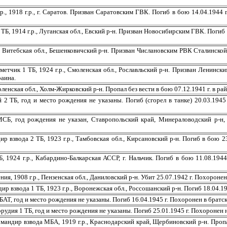
18 г.р., г. Саратов. Призван Саратовским ГВК. Погиб в бою 14.04.1944 г.
914 г.р., Луганская обл., Евский р-н. Призван Новосибирским ГВК. Погиб 16
ская обл., Бешенковичский р-н. Призван Числановским РВК Сталинской (До
к 1 ТБ, 1924 г.р., Смоленская обл., Рославльский р-н. Призван Ленинским
раина.
ая обл., Холм-Жирковский р-н. Пропал без вести в бою 07.12.1941 г. в рай
 год и место рождения не указаны. Погиб (сгорел в танке) 20.03.1945 г.
рождения не указан, Ставропольский край, Минераловодский р-н, ст. К
да 2 ТБ, 1923 г.р., Тамбовская обл., Кирсановский р-н. Погиб в бою 23.03
4 г.р., Кабардино-Балкарская АССР, г. Нальчик. Погиб в бою 11.08.1944 
908 г.р., Пензенская обл., Даниловский р-н. Убит 25.07.1942 г. Похоронен в
ода 1 ТБ, 1923 г.р., Воронежская обл., Россошанский р-н. Погиб 18.04.1945
год и место рождения не указаны. Погиб 16.04.1945 г. Похоронен в братской
1 ТБ, год и место рождения не указаны. Погиб 25.01.1945 г. Похоронен на
взвода МБА, 1919 г.р., Краснодарский край, Щербиновский р-н. Пропал бе