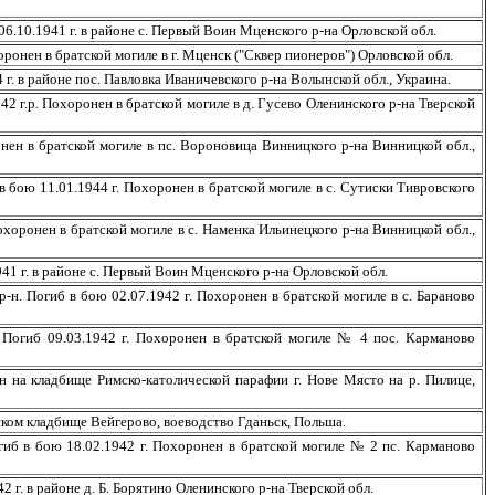
10.1941 г. в районе с. Первый Воин Мценского р-на Орловской обл.
ронен в братской могиле в г. Мценск ("Сквер пионеров") Орловской обл.
 в районе пос. Павловка Иваничевского р-на Волынской обл., Украина.
г.р. Похоронен в братской могиле в д. Гусево Оленинского р-на Тверской
нен в братской могиле в пс. Вороновица Винницкого р-на Винницкой обл.,
бою 11.01.1944 г. Похоронен в братской могиле в с. Сутиски Тивровского
оронен в братской могиле в с. Наменка Ильинецкого р-на Винницкой обл.,
 г. в районе с. Первый Воин Мценского р-на Орловской обл.
н. Погиб в бою 02.07.1942 г. Похоронен в братской могиле в с. Бараново
Погиб 09.03.1942 г. Похоронен в братской могиле № 4 пос. Карманово
на кладбище Римско-католической парафии г. Нове Място на р. Пилице,
ом кладбище Вейгерово, воеводство Гданьск, Польша.
б в бою 18.02.1942 г. Похоронен в братской могиле № 2 пс. Карманово
. в районе д. Б. Борятино Оленинского р-на Тверской обл.