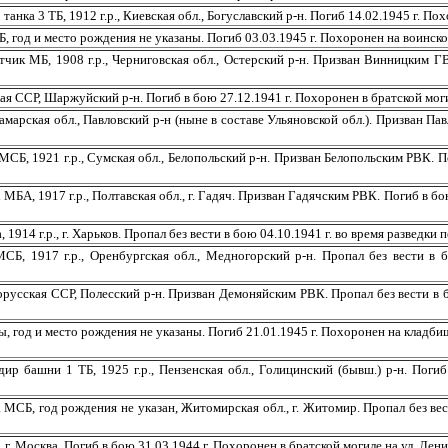
 ТБ, 1912 г.р., Киевская обл., Богуславский р-н. Погиб 14.02.1945 г. Похор
д и место рождения не указаны. Погиб 03.03.1945 г. Похоронен на воинском
 1908 г.р., Черниговская обл., Остерский р-н. Призван Винницким ГВК. 
СР, Шаржуйский р-н. Погиб в бою 27.12.1941 г. Похоронен в братской могил
кая обл., Павловский р-н (ныне в составе Ульяновской обл.). Призван Павл
 1921 г.р., Сумская обл., Белопольский р-н. Призван Белопольским РВК. По
17 г.р., Полтавская обл., г. Гадяч. Призван Гадячским РВК. Погиб в бою 1
 г.р., г. Харьков. Пропал без вести в бою 04.10.1941 г. во время разведки по
17 г.р., Оренбургская обл., Медногорский р-н. Пропал без вести в бою
ская ССР, Полесский р-н. Призван Демоняйским РВК. Пропал без вести в бою
д и место рождения не указаны. Погиб 21.01.1945 г. Похоронен на кладбищ
шни 1 ТБ, 1925 г.р., Пензенская обл., Голицинский (бывш.) р-н. Погиб 2
 год рождения не указан, Житомирская обл., г. Житомир. Пропал без вести
Москва. Погиб в бою 31.03.1944 г. Похоронен в братской могиле на ул. Ленин