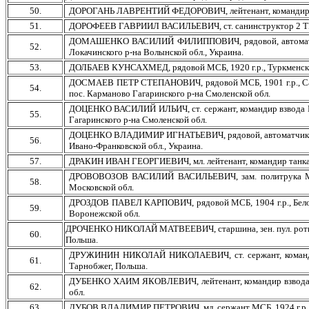
50.
ДОРОГАНЬ ЛАВРЕНТИЙ ФЕДОРОВИЧ, лейтенант, командир танка 3
51.
ДОРОФЕЕВ ГАВРИИЛ ВАСИЛЬЕВИЧ, ст. санинструктор 2 ТБ, го
ДОМАШЕНКО ВАСИЛИЙ ФИЛИППОВИЧ, рядовой, автоматчик МБ,
52.
Локачинского р-на Волынской обл., Украина.
53.
ДОЛБАЕВ КУНСАХМЕД, рядовой МСБ, 1920 г.р., Туркменская С
ДОСМАЕВ ПЕТР СТЕПАНОВИЧ, рядовой МСБ, 1901 г.р., Самарс
54.
пос. Карманово Гагаринского р-на Смоленской обл.
ДОЦЕНКО ВАСИЛИЙ ИЛЬИЧ, ст. сержант, командир взвода МСБ,
55.
Гагаринского р-на Смоленской обл.
ДОЦЕНКО ВЛАДИМИР ИГНАТЬЕВИЧ, рядовой, автоматчик МБА, 19
56.
Ивано-Франковской обл., Украина.
57.
ДРАКИН ИВАН ГЕОРГИЕВИЧ, мл. лейтенант, командир танка, 1914
ДРОВОВОЗОВ ВАСИЛИЙ ВАСИЛЬЕВИЧ, зам. политрука МСБ, 19
58.
Московской обл.
ДРОЗДОВ ПАВЕЛ КАРПОВИЧ, рядовой МСБ, 1904 г.р., Белорус
59.
Воронежской обл.
ДРОЧЕНКО НИКОЛАЙ МАТВЕЕВИЧ, старшина, зен. пул. роты, го
60.
Польша.
ДРУЖИНИН НИКОЛАЙ НИКОЛАЕВИЧ, ст. сержант, командир ба
61.
Тарнобжег, Польша.
ДУБЕНКО ХАИМ ЯКОВЛЕВИЧ, лейтенант, командир взвода МСБ,
62.
обл.
63.
ДУБОВ ВЛАДИМИР ПЕТРОВИЧ, мл. сержант МСБ, 1924 г.р., г. 