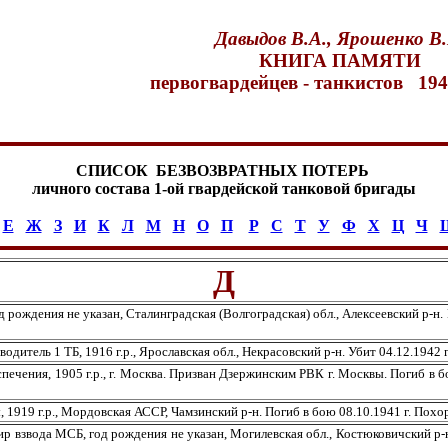
Давыдов В.А., Ярошенко В.
КНИГА ПАМЯТИ
первогвардейцев - танкистов 1941
СПИСОК БЕЗВОЗВРАТНЫХ ПОТЕРЬ
личного состава 1-ой гвардейской танковой бригады
Е
Ж
З
И
К
Л
М
Н
О
П
Р
С
Т
У
Ф
Х
Ц
Ч
Д
я не указан, Сталинградская (Волгоградская) обл., Алексеевский р-н. Проп
 1 ТБ, 1916 г.р., Ярославская обл., Некрасовский р-н. Убит 04.12.1942 г. 
, 1905 г.р., г. Москва. Призван Дзержинским РВК г. Москвы. Погиб в бою 
г.р., Мордовская АССР, Чамзинский р-н. Погиб в бою 08.10.1941 г. Похорон
ода МСБ, год рождения не указан, Могилевская обл., Костюковичский р-н. П