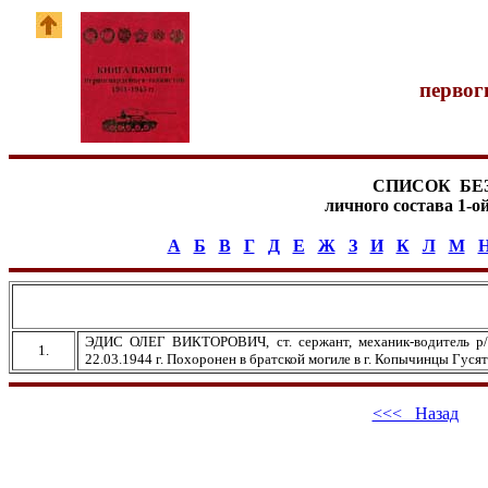
первог
СПИСОК БЕ
личного состава 1-о
А
Б
В
Г
Д
Е
Ж
З
И
К
Л
М
ЭДИС ОЛЕГ ВИКТОРОВИЧ, ст. сержант, механик-водитель р/уп
1.
22.03.1944 г. Похоронен в братской могиле в г. Копычинцы Гусят
<<< Назад