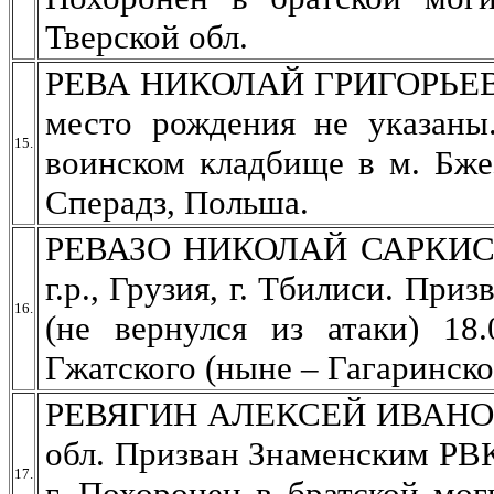
Тверской обл.
РЕВА НИКОЛАЙ ГРИГОРЬЕВИЧ,
место рождения не указаны.
15.
воинском кладбище в м. Бже
Сперадз, Польша.
РЕВАЗО НИКОЛАЙ САРКИСОВИ
г.р., Грузия, г. Тбилиси. Пр
16.
(не вернулся из атаки) 18
Гжатского (ныне – Гагаринско
РЕВЯГИН АЛЕКСЕЙ ИВАНОВИЧ
обл. Призван Знаменским РВК
17.
г. Похоронен в братской мог