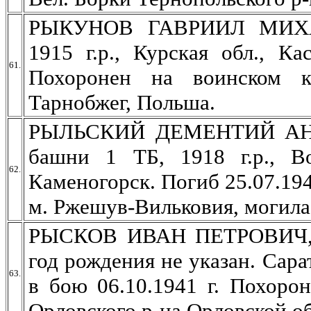
РЫКУНОВ ГАВРИИЛ МИХАЙ
1915 г.р., Курская обл., Ка
61.
Похоронен на воинском к
Тарнобжег, Польша.
РЫЛЬСКИЙ ДЕМЕНТИЙ АНИС
башни 1 ТБ, 1918 г.р., Вос
62.
Каменогорск. Погиб 25.07.19
м. Ржешув-Вильковия, могила
РЫСКОВ ИВАН ПЕТРОВИЧ, с
год рождения не указан. Сара
63.
в бою 06.10.1941 г. Похоро
Орловского р-на Орловской об