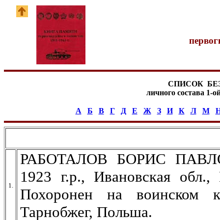
первог
СПИСОК БЕ
личного состава 1-о
А
Б
В
Г
Д
Е
Ж
З
И
К
Л
М
РАБОТАЛОВ БОРИС ПАВЛОВ
1923 г.р., Ивановская обл.,
1.
Похоронен на воинском к
Тарнобжег, Польша.