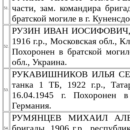
части, зам. командира брига
51.
братской могиле в г. Куненсд
РУЗИН ИВАН ИОСИФОВИЧ, мл.
1916 г.р., Московская обл., К
52.
Похоронен в братской могил
обл., Украина.
РУКАВИШНИКОВ ИЛЬЯ СЕМЕ
танка 1 ТБ, 1922 г.р., Тат
53.
16.04.1945 г. Похоронен 
Германия.
РУМЯНЦЕВ МИХАИЛ АЛЕКС
бригады, 1906 г.р., республи
54.