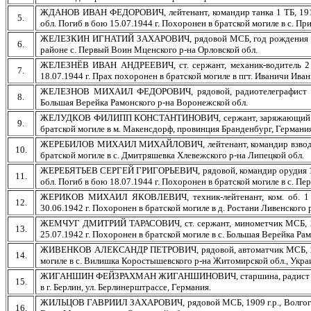
ЖДАНОВ ИВАН ФЕДОРОВИЧ, лейтенант, командир танка 1 ТБ, 1911 г
5.
обл. Погиб в бою 15.07.1944 г. Похоронен в братской могиле в с. П
ЖЕЛЕЗКИН ИГНАТИЙ ЗАХАРОВИЧ, рядовой МСБ, год рождения не ука
6.
районе с. Первый Воин Мценского р-на Орловской обл.
ЖЕЛЕЗНЁВ ИВАН АНДРЕЕВИЧ, ст. сержант, механик-водитель 2 ТБ,
7.
18.07.1944 г. Прах похоронен в братской могиле в пгт. Иваничи Иван
ЖЕЛЕЗНОВ МИХАИЛ ФЕДОРОВИЧ, рядовой, радиотелеграфист развед
8.
Большая Верейка Рамонского р-на Воронежской обл.
ЖЕЛУДКОВ ФИЛИПП КОНСТАНТИНОВИЧ, сержант, заряжающий 2 ТБ, г
9.
братской могиле в м. Макенсдорф, провинция Бранденбург, Германия
ЖЕРЕБИЛОВ МИХАИЛ МИХАЙЛОВИЧ, лейтенант, командир взвода 1 ТБ,
10.
братской могиле в с. Дмитряшевка Хлевежского р-на Липецкой обл.
ЖЕРЕБЯТЬЕВ СЕРГЕЙ ГРИГОРЬЕВИЧ, рядовой, командир орудия 1 ТБ,
11.
обл. Погиб в бою 18.07.1944 г. Похоронен в братской могиле в с. Пе
ЖЕРИКОВ МИХАИЛ ЯКОВЛЕВИЧ, техник-лейтенант, ком. об. 1 ТБ, 
12.
30.06.1942 г. Похоронен в братской могиле в д. Ростани Ливенского 
ЖЕМЧУГ ДМИТРИЙ ТАРАСОВИЧ, ст. сержант, минометчик МСБ, 1909 
13.
25.07.1942 г. Похоронен в братской могиле в с. Большая Верейка Ра
ЖИВЕНКОВ АЛЕКСАНДР ПЕТРОВИЧ, рядовой, автоматчик МСБ, 1914 г.
14.
могиле в с. Вилишка Коростышевского р-на Житомирской обл., Укра
ЖИГАНШИН ФЕЙЗРАХМАН ЖИГАНШИНОВИЧ, старшина, радист р/уп., г
15.
в г. Берлин, ул. Берлинерштрассе, Германия.
ЖИЛЬЦОВ ГАВРИИЛ ЗАХАРОВИЧ, рядовой МСБ, 1909 г.р., Волгоградск
16.