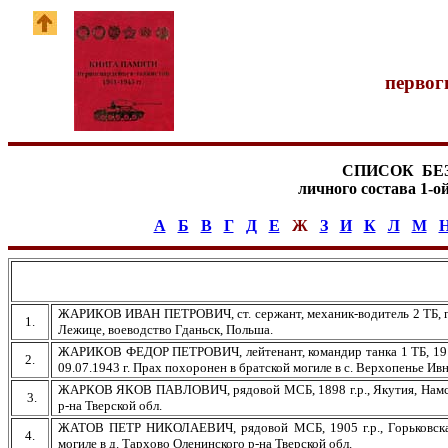
первог
СПИСОК БЕ
личного состава 1-о
А
Б
В
Г
Д
Е
Ж
З
И
К
Л
М
ЖАРИКОВ ИВАН ПЕТРОВИЧ, ст. сержант, механик-водитель 2 ТБ, год
1.
Лежице, воеводство Гданьск, Польша.
ЖАРИКОВ ФЕДОР ПЕТРОВИЧ, лейтенант, командир танка 1 ТБ, 1916 г.
2.
09.07.1943 г. Прах похоронен в братской могиле в с. Верхопенье Ивн
ЖАРКОВ ЯКОВ ПАВЛОВИЧ, рядовой МСБ, 1898 г.р., Якутия, Намский 
3.
р-на Тверской обл.
ЖАТОВ ПЕТР НИКОЛАЕВИЧ, рядовой МСБ, 1905 г.р., Горьковская 
4.
могиле в д. Тархово Оленинского р-на Тверской обл.