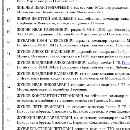
Воин Мценского р-на Орловской обл.
ЖИЛЯЕВ ИВАН ГРИГОРЬЕВИЧ, мл. сержант МСБ, год рождения не ука
17.
Михайловское Волоколамского р-на Московской обл.
ЖИРОВ ДМИТРИЙ ВАСИЛЬЕВИЧ, мл. лейтенант, командир танка 1 ТБ
18.
кладбище м. Вейгерово, воеводство Гданьск, Польша.
ЖОГИН ИВАН ГАВРИЛОВИЧ, рядовой МСБ, 1910 г.р., Волгоградск
19.
05.10.1941 г. в районе с. Первый Воин Мценского р-на Орловской об
ЖУВАГИН ИВАН АЛЕКСЕЕВИЧ, сержант, командир отделения МСБ, 
20.
Погиб в бою 08.07.1943 г. Похоронен в братской могиле в с. Покров
ЖУКОВ АЛЕКСЕЙ ВАСИЛЬЕВИЧ, рядовой, ст. писарь штаба бригады, 
21.
Мценск. Останки воина обнаружены в 1984 году при работах по прокл
ЖУКОВ ВЛАДИМИР АЛЕКСАНДРОВИЧ, майор, комбат 1 ТБ,
Геро
22.
Погиб в бою 19.04.1945 г. Похоронен в братской могиле в г. Либенау
ЖУКОВ ВЛАДИМИР ВАСИЛЬЕВИЧ, ст. сержант, механик-водитель 1 ТБ, 
23.
с. Ивановское (ныне входит в состав г. Волоколамска) Московской об
ЖУКОВ ИВАН НИКОЛАЕВИЧ, сержант, механик-водитель 3 ТБ, год и
24.
Морен, провинция Бранденбург, Германия.
ЖУКОВ КОНСТАНТИН СТЕПАНОВИЧ, мл. лейтенант, командир танка 1 Т
25.
на воинском кладбище в г. Лежице, воеводство Гданьск, Польша.
ЖУКОВ ПЕТР ИВАНОВИЧ, ст. сержант, командир башни 2 ТБ, 1915 
26.
Похоронен в братской могиле в с. Бараново Ливенского р-на Орловск
ЖУЛЬКИН ИВАН ГАВРИЛОВИЧ, мл. лейтенант, командир танка 2 ТБ, 19
27.
Похоронен в братской могиле в с. Перетоки Сокальского р-на Львовс
ЖУРАВЕЛЬ СТЕПАН ПЕТРОВИЧ, сержант, командир ПТО, год и место 