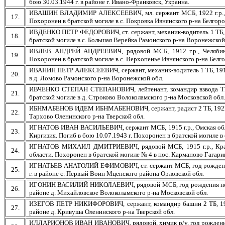
бою 30.03.1944 г. в районе г. Ивано-Франковск, Украина.
ИВАШИН ВЛАДИМИР АЛЕКСЕЕВИЧ, мл. сержант МСБ, 1922 г.р., Тат
17.
Похоронен в братской могиле в с. Покровка Ивнянского р-на Белгоро
ИВДЕНКО ПЕТР ФЕДОРОВИЧ, ст. сержант, механик-водитель 1 ТБ, 19
18.
братской могиле в с. Большая Верейка Рамонского р-на Воронежской
ИВЛЕВ АНДРЕЙ АНДРЕЕВИЧ, рядовой МСБ, 1912 г.р., Челябинска
19.
Похоронен в братской могиле в с. Верхопенье Ивнянского р-на Белго
ИВАНИН ПЕТР АЛЕКСЕЕВИЧ, сержант, механик-водитель 1 ТБ, 1914 г.
20.
в д. Ломово Рамонского р-на Воронежской обл.
ИВЧЕНКО СТЕПАН СТЕПАНОВИЧ, лейтенант, командир взвода ТП, 19
21.
братской могиле в д. Строково Волоколамского р-на Московской обл.
ИБНМАБЕНОВ ИДЕМ ИБНМАБЕНОВИЧ, сержант, радист 2 ТБ, 1922 г.р.,
22.
Тархово Оленинского р-на Тверской обл.
ИГНАТОВ ИВАН ВАСИЛЬЕВИЧ, сержант МСБ, 1915 г.р., Омская обл., 
23.
Киргизия. Погиб в бою 10.07.1943 г. Похоронен в братской могиле в
ИГНАТОВ МИХАИЛ ДМИТРИЕВИЧ, рядовой МСБ, 1915 г.р., Красноя
24.
области. Похоронен в братской могиле № 4 в пос. Карманово Гагари
ИГНАТЬЕВ АНАТОЛИЙ ЕФИМОВИЧ, ст. сержант МСБ, год рождения не
25.
г. в районе с. Первый Воин Мценского района Орловской обл.
ИГОНИН ВАСИЛИЙ НИКОЛАЕВИЧ, рядовой МСБ, год рождения не указан
26.
районе д. Михайловское Волоколамского р-на Московской обл.
ИЗЕГОВ ПЕТР НИКИФОРОВИЧ, сержант, командир башни 2 ТБ, 1923 
27.
районе д. Кривуша Оленинского р-на Тверской обл.
ИЛЛАРИОНОВ ИВАН ИВАНОВИЧ, рядовой, химик р/у, год рождения не 