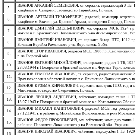
ИВАНОВ АРКАДИЙ СЕМЕНОВИЧ, ст. сержант, заряжающий 3 ТБ, 1908 
5.
кладбище м. Сандомир, воеводство Тарнобжег, Польша.
ИВАНОВ АРТЕМИЙ ТИМОФЕЕВИЧ, рядовой, командир отделения МБ
6.
кладбище м. Бжезин, ул. Красной Армии, воеводство Сперадз, Польш
ИВАНОВ ДМИТРИЙ ЕМЕЛЬЯНОВИЧ, мл. сержант МСБ, 1924 г.р., Кр
7.
могиле в с. Красногорка Попельнянского р-на Житомирской обл., Ук
ИВАНОВ ДМИТРИЙ ИВАНОВИЧ, ст. сержант, батар. ПТО, 1912 г.р., К
8.
Большая Верейка Рамонского р-на Воронежской обл.
ИВАНОВ ЕГОР ИВАНОВИЧ, рядовой МСБ, 1906 г.р., Смоленская обл., 
9.
р-на Тверской обл.
ИВАНОВ ЕВГЕНИЙ МИХАЙЛОВИЧ, ст. сержант, радист 1 ТБ, 1924 г.р
10.
23.03.1944 г. Похоронен в братской могиле в г. Чертков Тернопольско
ИВАНОВ ЕРМОЛАЙ ИВАНОВИЧ, ст. сержант, радист-пулеметчик 2 ТБ, 
11.
Прах похоронен в братской могиле в с. Привитное Локачинского р-н
ИВАНОВ КУЗЬМА КИРИЛЛОВИЧ, сержант, наводчик ПТО, год и место
12.
Мазовецка, воеводство Скерневице, Польша.
ИВАНОВ ЛЕОНИД АНДРЕЕВИЧ, лейтенант, командир танка 1 ТБ, 1
13.
13.07.1943 г. Похоронен в братской могиле в с. Котельниково Обоянс
ИВАНОВ МИХАИЛ КАПИТОНОВИЧ, рядовой МСБ, год рождения не ук
14.
27.12.1941 г. в районе д. Михайловка Волоколамского р-на Московск
ИВАНОВ ФЕДОР ПРОКОПЬЕВИЧ, мл. лейтенант, командир танка 1 ТБ, 
15.
районе с .Павловичи Локачинского р-на Волынской обл., Украина.
ИВАНУК НИКОЛАЙ ИВАНОВИЧ, лейтенант медслужбы 1 ТБ, 1920 г.р.,
16.