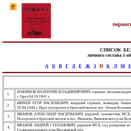
первог
СПИСОК БЕ
личного состава 1-о
А
Б
В
Г
Д
Е
Ж
З
И
К
Л
М
ИАКИМОВ ВАЛЕНТИН ВЛАДИМИРОВИЧ, сержант, механик-водитель ТП, 
1.
г. Орел 04.10.1941 г.
ИБРАЕВ ЕГОР ВАСИЛЬЕВИЧ, младший сержант, командир башни 2 Т
2.
26.04.1944 г. Прах похоронен в братской могиле пос. Отыня Коломы
ИВАНОВ АЛЕКСАНДР ВАСИЛЬЕВИЧ, рядовой, пулеметчик МСБ, 1915 
3.
Похоронен в братской могиле в пос. Яковлево Яковлевского р-на Бел
ИВАНОВ АНДРЕЙ СТЕПАНОВИЧ, рядовой МСБ, год рождения не указа
4.
Солнечногорского р-на Московской обл.