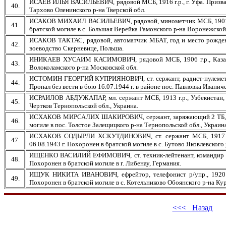
ИСАЕВ ИЛЬЯ ВАСИЛЬЕВИЧ, рядовой МСБ, 1916 г.р., г. Уфа. Призван 
40.
Тархово Оленинского р-на Тверской обл.
ИСАКОВ МИХАИЛ ВАСИЛЬЕВИЧ, рядовой, минометчик МСБ, 1901 г.р.,
41.
братской могиле в с. Большая Верейка Рамонского р-на Воронежской
ИСАКОВ ТАКТАС, рядовой, автоматчик МБАТ, год и место рождения
42.
воеводство Скерневице, Польша.
ИНИКАЕВ ХУСАИМ КАСИМОВИЧ, рядовой МСБ, 1906 г.р., Казахска
43.
Волоколамского р-на Московской обл.
ИСТОМИН ГЕОРГИЙ КУПРИЯНОВИЧ, ст. сержант, радист-пулеметчик 2
44.
Пропал без вести в бою 16.07.1944 г. в районе пос. Павловка Иванич
ИСРАИЛОВ АБДУЖАПАР, мл. сержант МСБ, 1913 г.р., Узбекистан, Янг
45.
Чертков Тернопольской обл., Украина.
ИСХАКОВ МИРСАЛИХ ШАКИРОВИЧ, сержант, заряжающий 2 ТБ, 1926 
46.
могиле в пос. Толстое Залещицкого р-на Тернопольской обл., Украин
ИСХАКОВ СОДЫРЛИ ХСКУТДИНОВИЧ, ст. сержант МСБ, 1917 г.р.
47.
06.08.1943 г. Похоронен в братской могиле в с. Бутово Яковлевского
ИЩЕНКО ВАСИЛИЙ ЕФИМОВИЧ, ст. техник-лейтенант, командир взвода
48.
Похоронен в братской могиле в г. Либенау, Германия.
ИЩУК НИКИТА ИВАНОВИЧ, ефрейтор, телефонист р/упр., 1920 г.р
49.
Похоронен в братской могиле в с. Котельниково Обоянского р-на Кур
<<< Назад