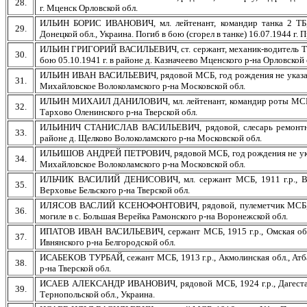
28.
г. Мценск Орловской обл.
ИЛЬИН БОРИС ИВАНОВИЧ, мл. лейтенант, командир танка 2 ТБ, 1
29.
Донецкой обл., Украина. Погиб в бою (сгорел в танке) 16.07.1944 г.
ИЛЬИН ГРИГОРИЙ ВАСИЛЬЕВИЧ, ст. сержант, механик-водитель ТП, 1
30.
бою 05.10.1941 г. в районе д. Казначеево Мценского р-на Орловской 
ИЛЬИН ИВАН ВАСИЛЬЕВИЧ, рядовой МСБ, год рождения не указан, г. 
31.
Михайловское Волоколамского р-на Московской обл.
ИЛЬИН МИХАИЛ ДАНИЛОВИЧ, мл. лейтенант, командир роты МСБ, 1914
32.
Тархово Оленинского р-на Тверской обл.
ИЛЬИНИЧ СТАНИСЛАВ ВАСИЛЬЕВИЧ, рядовой, слесарь ремонтной ро
33.
районе д. Щелково Волоколамского р-на Московской обл.
ИЛЬИШОВ АНДРЕЙ ПЕТРОВИЧ, рядовой МСБ, год рождения не указан, 
34.
Михайловское Волоколамского р-на Московской обл.
ИЛЬЧИК ВАСИЛИЙ ДЕНИСОВИЧ, мл. сержант МСБ, 1911 г.р., Винни
35.
Верховье Бельского р-на Тверской обл.
ИЛЯСОВ ВАСЛИЙ КСЕНОФОНТОВИЧ, рядовой, пулеметчик МСБ, 1902 
36.
могиле в с. Большая Верейка Рамонского р-на Воронежской обл.
ИПАТОВ ИВАН ВАСИЛЬЕВИЧ, сержант МСБ, 1915 г.р., Омская обл., 
37.
Ивнянского р-на Белгородской обл.
ИСАБЕКОВ ТУРБАЙ, сежант МСБ, 1913 г.р., Акмолинская обл., Атбас
38.
р-на Тверской обл.
ИСАЕВ АЛЕКСАНДР ИВАНОВИЧ, рядовой МСБ, 1924 г.р., Дагестан, 
39.
Тернопольской обл., Украина.